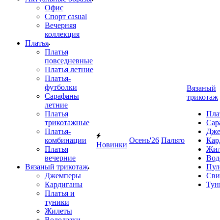
Офис
Спорт casual
Вечерняя
коллекция
Платья
Платья
повседневные
Платья летние
Платья-
футболки
Вязаный
Сарафаны
трикотаж
летние
Платья
Пла
трикотажные
Сар
Платья-
Дже
комбинации
Осень'26
Пальто
Кар
Новинки
Платья
Жил
вечерние
Вод
Вязаный трикотаж
Пул
Джемперы
Сви
Кардиганы
Тун
Платья и
туники
Жилеты
Водолазки