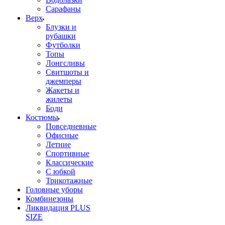
Сарафаны
Верх
Блузки и
рубашки
Футболки
Топы
Лонгсливы
Свитшоты и
джемперы
Жакеты и
жилеты
Боди
Костюмы
Повседневные
Офисные
Летние
Спортивные
Классические
С юбкой
Трикотажные
Головные уборы
Комбинезоны
Ликвидация PLUS
SIZE