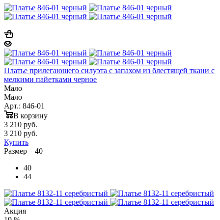
Платье прилегающего силуэта с запахом из блестящей ткани с
мелкими пайетками черное
Мало
Мало
Арт.: 846-01
В корзину
3 210
руб.
3 210
руб.
Купить
Размер
—
40
40
44
Акция
19 %