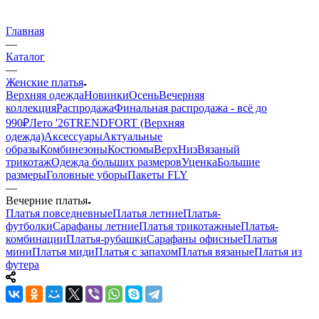
Главная
—
Каталог
—
Женские платья
Верхняя одежда
Новинки
Осень
Вечерняя
коллекция
Распродажа
Финальная распродажа - всё до
990₽
Лето '26
TRENDFORT (Верхняя
одежда)
Аксессуары
Актуальные
образы
Комбинезоны
Костюмы
Верх
Низ
Вязаный
трикотаж
Одежда больших размеров
Уценка
Большие
размеры
Головные уборы
Пакеты FLY
—
Вечерние платья
Платья повседневные
Платья летние
Платья-
футболки
Сарафаны летние
Платья трикотажные
Платья-
комбинации
Платья-рубашки
Сарафаны офисные
Платья
мини
Платья миди
Платья с запахом
Платья вязаные
Платья из
футера