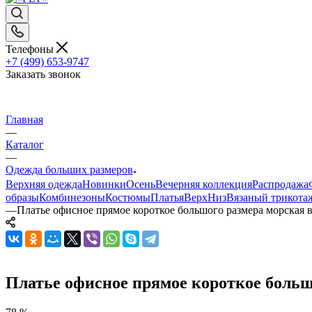
Телефоны
+7 (499) 653-9747
Заказать звонок
Главная
—
Каталог
—
Одежда больших размеров
Верхняя одежда
Новинки
Осень
Вечерняя коллекция
Распродажа
образы
Комбинезоны
Костюмы
Платья
Верх
Низ
Вязаный трикота
—
Платье офисное прямое короткое большого размера морская 
Платье офисное прямое короткое больш