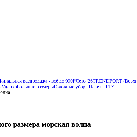
Финальная распродажа - всё до 990₽
Лето '26
TRENDFORT (Верхня
ж
Уценка
Большие размеры
Головные уборы
Пакеты FLY
волна
ого размера морская волна