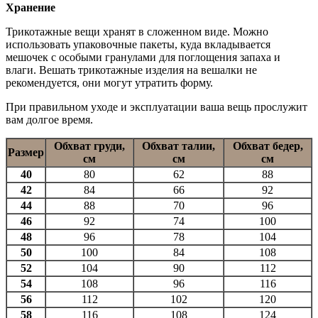
Хранение
Трикотажные вещи хранят в сложенном виде. Можно
использовать упаковочные пакеты, куда вкладывается
мешочек с особыми гранулами для поглощения запаха и
влаги. Вешать трикотажные изделия на вешалки не
рекомендуется, они могут утратить форму.
При правильном уходе и эксплуатации ваша вещь прослужит
вам долгое время.
Обхват груди,
Обхват талии,
Обхват бедер,
Размер
см
см
см
40
80
62
88
42
84
66
92
44
88
70
96
46
92
74
100
48
96
78
104
50
100
84
108
52
104
90
112
54
108
96
116
56
112
102
120
58
116
108
124