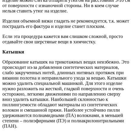
изделие можно слегка отпарить утюгом на расстоянии 5-10 см
от поверхности с изнаночной стороны. Ни в коем случае
нельзя ставить утюг на изделие.
Изделия объемной вязки гладить не рекомендуется, т.к. может
пострадать его фактура и изделие станет плоским.
Если эта процедура кажется вам слишком сложной, просто
отдавайте свои шерстяные вещи в химчистку.
Катышки
Образование катышек на трикотажных вещах неизбежно. Это
происходит из-за добавления синтетических материалов,
слабо закрученных нитей, длинных нитяных протяжек при
вязании полотна и неправильного ухода за вещью. Катышки
можно удалить специальной машинкой. Для этого изделие
нужно разложить на жесткой, гладкой поверхности и очень
осторожно, легкими движениями по направлению сверху
вниз удалить катышки. Наибольшей склонностью к
пиллингуемости обладают материалы из синтетических
волокон и смешанной пряжи. Наиболее устойчиво пилли
удерживаются полиамидными (ПА) волокнами, в меньшей
степени – полиэфирными (ПЭ) и полиакрилонитрильными
(ПАН).