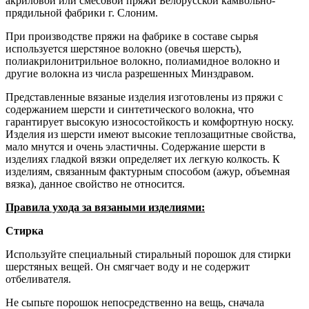
акриловой или смесовой пряжи Белорусской камвольно-
прядильной фабрики г. Слоним.
При производстве пряжи на фабрике в составе сырья
используется шерстяное волокно (овечья шерсть),
полиакрилонитрильное волокно, полиамидное волокно и
другие волокна из числа разрешенных Минздравом.
Представленные вязаные изделия изготовлены из пряжи с
содержанием шерсти и синтетического волокна, что
гарантирует высокую износостойкость и комфортную носку.
Изделия из шерсти имеют высокие теплозащитные свойства,
мало мнутся и очень эластичны. Содержание шерсти в
изделиях гладкой вязки определяет их легкую колкость. К
изделиям, связанным фактурным способом (ажур, объемная
вязка), данное свойство не относится.
Правила ухода за вязаными изделиями:
Стирка
Используйте специальный стиральный порошок для стирки
шерстяных вещей. Он смягчает воду и не содержит
отбеливателя.
Не сыпьте порошок непосредственно на вещь, сначала