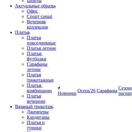
Шорты
Актуальные образы
Офис
Спорт casual
Вечерняя
коллекция
Платья
Платья
повседневные
Платья летние
Платья-
футболки
Сарафаны
летние
Платья
трикотажные
Платья-
Сезон
комбинации
Осень'26
Сарафаны
Новинки
распр
Платья
вечерние
Вязаный трикотаж
Джемперы
Кардиганы
Платья и
туники