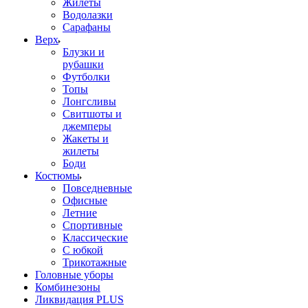
Жилеты
Водолазки
Сарафаны
Верх
Блузки и
рубашки
Футболки
Топы
Лонгсливы
Свитшоты и
джемперы
Жакеты и
жилеты
Боди
Костюмы
Повседневные
Офисные
Летние
Спортивные
Классические
С юбкой
Трикотажные
Головные уборы
Комбинезоны
Ликвидация PLUS