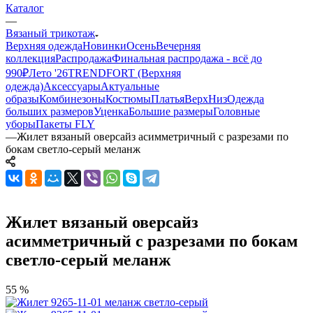
Каталог
—
Вязаный трикотаж
Верхняя одежда
Новинки
Осень
Вечерняя
коллекция
Распродажа
Финальная распродажа - всё до
990₽
Лето '26
TRENDFORT (Верхняя
одежда)
Аксессуары
Актуальные
образы
Комбинезоны
Костюмы
Платья
Верх
Низ
Одежда
больших размеров
Уценка
Большие размеры
Головные
уборы
Пакеты FLY
—
Жилет вязаный оверсайз асимметричный с разрезами по
бокам светло-серый меланж
Жилет вязаный оверсайз
асимметричный с разрезами по бокам
светло-серый меланж
55 %