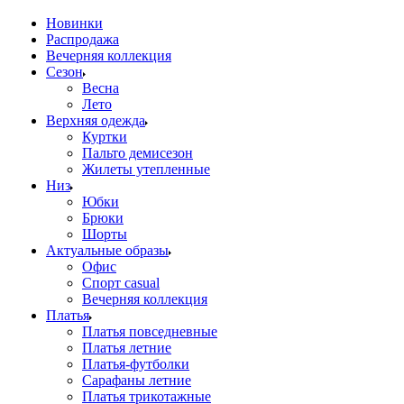
Новинки
Распродажа
Вечерняя коллекция
Сезон
Весна
Лето
Верхняя одежда
Куртки
Пальто демисезон
Жилеты утепленные
Низ
Юбки
Брюки
Шорты
Актуальные образы
Офис
Спорт casual
Вечерняя коллекция
Платья
Платья повседневные
Платья летние
Платья-футболки
Сарафаны летние
Платья трикотажные