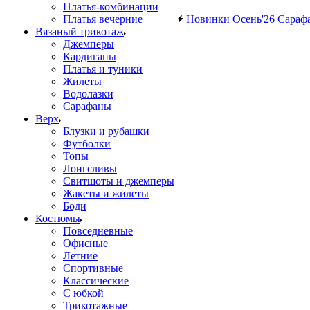
Платья-комбинации
Платья вечерние
Новинки
Осень'26
Сараф
Вязаный трикотаж
Джемперы
Кардиганы
Платья и туники
Жилеты
Водолазки
Сарафаны
Верх
Блузки и рубашки
Футболки
Топы
Лонгсливы
Свитшоты и джемперы
Жакеты и жилеты
Боди
Костюмы
Повседневные
Офисные
Летние
Спортивные
Классические
С юбкой
Трикотажные