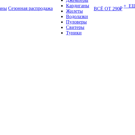
Джемперы
Кардиганы
+ Е
аны
Сезонная распродажа
ВСЁ ОТ 290₽
Жилеты
Водолазки
Пуловеры
Свитеры
Туники