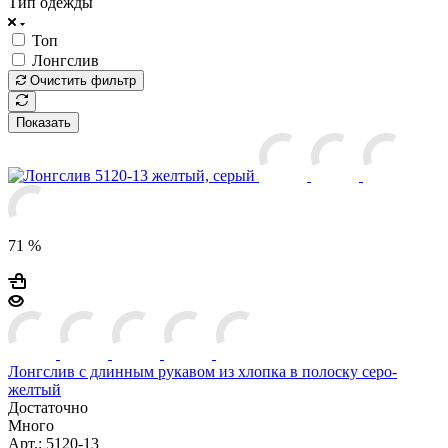
Тип одежды
Топ
Лонгслив
Очистить фильтр
Показать
71 %
Лонгслив с длинным рукавом из хлопка в полоску серо-
желтый
Достаточно
Много
Арт.: 5120-13