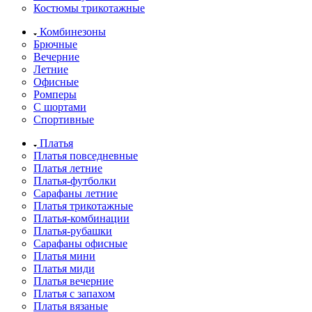
Костюмы трикотажные
Комбинезоны
Брючные
Вечерние
Летние
Офисные
Ромперы
С шортами
Спортивные
Платья
Платья повседневные
Платья летние
Платья-футболки
Сарафаны летние
Платья трикотажные
Платья-комбинации
Платья-рубашки
Сарафаны офисные
Платья мини
Платья миди
Платья вечерние
Платья с запахом
Платья вязаные