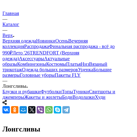
Главная
—
Каталог
—
Верх
Верхняя одежда
Новинки
Осень
Вечерняя
коллекция
Распродажа
Финальная распродажа - всё до
990₽
Лето '26
TRENDFORT (Верхняя
одежда)
Аксессуары
Актуальные
образы
Комбинезоны
Костюмы
Платья
Низ
Вязаный
трикотаж
Одежда больших размеров
Уценка
Большие
размеры
Головные уборы
Пакеты FLY
—
Лонгсливы
Блузки и рубашки
Футболки
Топы
Туники
Свитшоты и
джемперы
Жакеты и жилеты
Боди
Водолазки
Худи
Лонгсливы