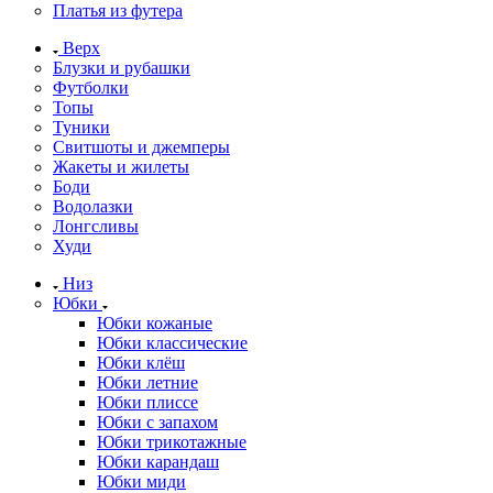
Платья из футера
Верх
Блузки и рубашки
Футболки
Топы
Туники
Свитшоты и джемперы
Жакеты и жилеты
Боди
Водолазки
Лонгсливы
Худи
Низ
Юбки
Юбки кожаные
Юбки классические
Юбки клёш
Юбки летние
Юбки плиссе
Юбки с запахом
Юбки трикотажные
Юбки карандаш
Юбки миди