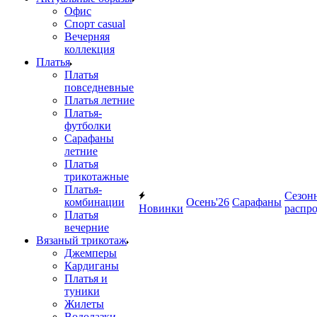
Офис
Спорт casual
Вечерняя
коллекция
Платья
Платья
повседневные
Платья летние
Платья-
футболки
Сарафаны
летние
Платья
трикотажные
Платья-
Сезон
комбинации
Осень'26
Сарафаны
Новинки
распр
Платья
вечерние
Вязаный трикотаж
Джемперы
Кардиганы
Платья и
туники
Жилеты
Водолазки