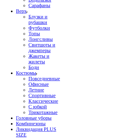
Сарафаны
Верх
Блузки и
рубашки
Футболки
Топы
Лонгсливы
Свитшоты и
джемперы
Жакеты и
жилеты
Боди
Костюмы
Повседневные
Офисные
Летние
Спортивные
Классические
С юбкой
Трикотажные
Головные уборы
Комбинезоны
Ликвидация PLUS
SIZE