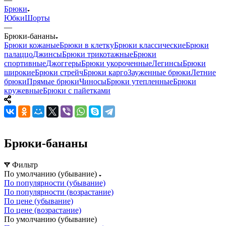
Брюки
Юбки
Шорты
—
Брюки-бананы
Брюки кожаные
Брюки в клетку
Брюки классические
Брюки
палаццо
Джинсы
Брюки трикотажные
Брюки
спортивные
Джоггеры
Брюки укороченные
Легинсы
Брюки
широкие
Брюки стрейч
Брюки карго
Зауженные брюки
Летние
брюки
Прямые брюки
Чиносы
Брюки утепленные
Брюки
кружевные
Брюки с пайетками
Брюки-бананы
Фильтр
По умолчанию (убывание)
По популярности (убывание)
По популярности (возрастание)
По цене (убывание)
По цене (возрастание)
По умолчанию (убывание)