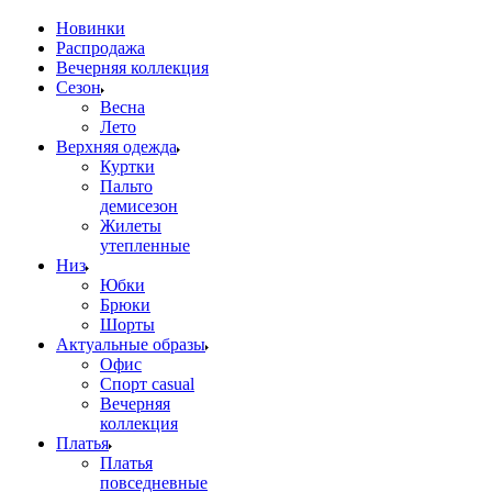
Новинки
Распродажа
Вечерняя коллекция
Сезон
Весна
Лето
Верхняя одежда
Куртки
Пальто
демисезон
Жилеты
утепленные
Низ
Юбки
Брюки
Шорты
Актуальные образы
Офис
Спорт casual
Вечерняя
коллекция
Платья
Платья
повседневные