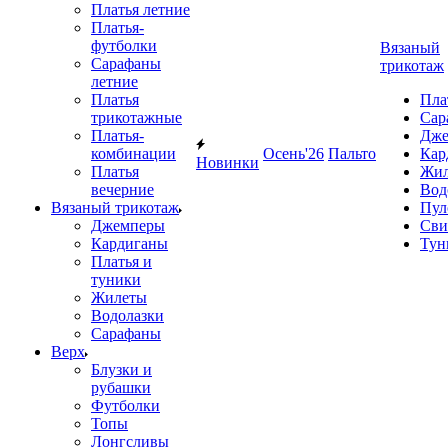
Платья летние
Платья-
футболки
Вязаный
Сарафаны
трикотаж
летние
Платья
Пла
трикотажные
Сар
Платья-
Дже
комбинации
Осень'26
Пальто
Кар
Новинки
Платья
Жил
вечерние
Вод
Вязаный трикотаж
Пул
Джемперы
Сви
Кардиганы
Тун
Платья и
туники
Жилеты
Водолазки
Сарафаны
Верх
Блузки и
рубашки
Футболки
Топы
Лонгсливы