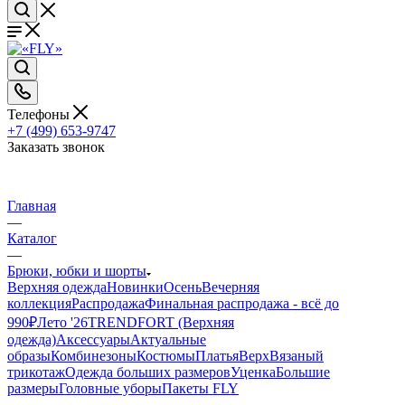
Телефоны
+7 (499) 653-9747
Заказать звонок
Главная
—
Каталог
—
Брюки, юбки и шорты
Верхняя одежда
Новинки
Осень
Вечерняя
коллекция
Распродажа
Финальная распродажа - всё до
990₽
Лето '26
TRENDFORT (Верхняя
одежда)
Аксессуары
Актуальные
образы
Комбинезоны
Костюмы
Платья
Верх
Вязаный
трикотаж
Одежда больших размеров
Уценка
Большие
размеры
Головные уборы
Пакеты FLY
—