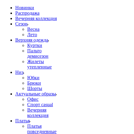
Новинки
Распродажа
Вечерняя коллекция
Сезон
Весна
Лето
Верхняя одежда
Куртки
Пальто
демисезон
Жилеты
утепленные
Низ
Юбки
Брюки
Шорты
Актуальные образы
Офис
Спорт casual
Вечерняя
коллекция
Платья
Платья
повседневные