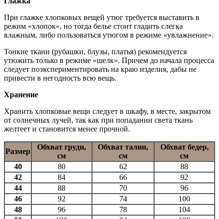
Глажка
При глажке хлопковых вещей утюг требуется выставить в
режим «хлопок», но тогда белье стоит гладить слегка
влажным, либо пользоваться утюгом в режиме «увлажнение».
Тонкие ткани (рубашки, блузы, платья) рекомендуется
утюжить только в режиме «шелк». Причем до начала процесса
следует поэкспериментировать на краю изделия, дабы не
привести в негодность всю вещь.
Хранение
Хранить хлопковые вещи следует в шкафу, в месте, закрытом
от солнечных лучей, так как при попадании света ткань
желтеет и становится менее прочной.
Обхват груди,
Обхват талии,
Обхват бедер,
Размер
см
см
см
40
80
62
88
42
84
66
92
44
88
70
96
46
92
74
100
48
96
78
104