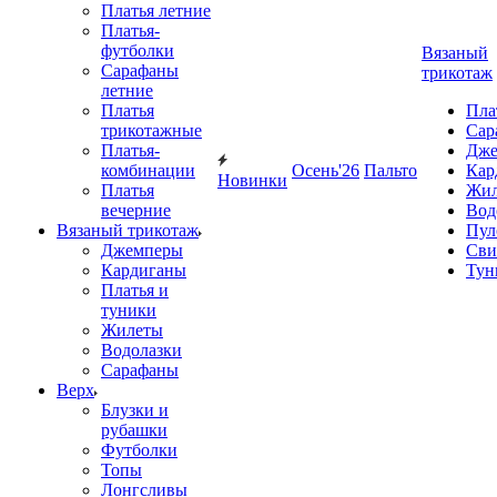
Платья летние
Платья-
футболки
Вязаный
Сарафаны
трикотаж
летние
Платья
Пла
трикотажные
Сар
Платья-
Дже
комбинации
Осень'26
Пальто
Кар
Новинки
Платья
Жил
вечерние
Вод
Вязаный трикотаж
Пул
Джемперы
Сви
Кардиганы
Тун
Платья и
туники
Жилеты
Водолазки
Сарафаны
Верх
Блузки и
рубашки
Футболки
Топы
Лонгсливы