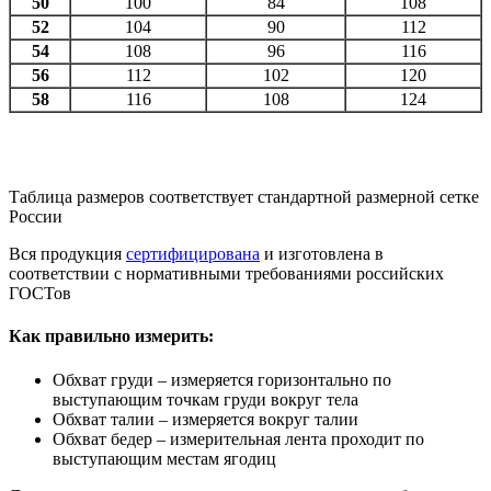
50
100
84
108
52
104
90
112
54
108
96
116
56
112
102
120
58
116
108
124
Таблица размеров соответствует стандартной размерной сетке
России
Вся продукция
сертифицирована
и изготовлена в
соответствии с нормативными требованиями российских
ГОСТов
Как правильно измерить:
Обхват груди – измеряется горизонтально по
выступающим точкам груди вокруг тела
Обхват талии – измеряется вокруг талии
Обхват бедер – измерительная лента проходит по
выступающим местам ягодиц