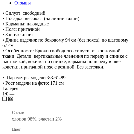
Отзывы
• Силуэт: свободный
• Посадка: высокая (на линии талии)
• Карманы: накладные
• Пояс: притачной
• Застежка: нет
• Длина изделия: по боковому 94 см (без пояса), по шаговому
67 см.
• Особенности: Брюки свободного силуэта из костюмной
ткани. Детали: вертикальные членения по переду и спинке с
настрочкой, кокетка по спинке, карманы по переду в шве
кокетки, притачной пояс с резиной. Без застежки.
• Параметры модели :83-61-89
• Рост модели на фото: 171 см
Галерея
1/0
—
Состав
хлопок 98%, эластан 2%
Цвет