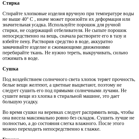
Стирка
Стирайте хлопковые изделия вручную при температуре воды
не выше 40° С , иначе может произойти их деформация или
значительная усадка. Используйте порошок для ручной
стирки, не содержащий отбеливателя. Не сыпьте порошок
непосредственно на вещь, сначала растворите его в тазу и
взбейте пену. Растворив средство в воде, аккуратно
замачивайте изделие и сжимающими движениями
перебирайте ткань. Не нужно тереть, выкручивать, сильно
отжимать в воде.
Сушка
Под воздействием солнечного света хлопок теряет прочность,
белые вещи желтеют, а цветные выцветают, поэтому не
следует сушить его под прямыми солнечными лучами. Не
сушите вещи из хлопка в стиральной машине, это дает
большую усадку.
Во время сушки на веревках следует распрямить вещь, чтобы
она висела максимально ровно без складок. Сушить лучше не
полностью, а до состояния слегка влажного. После этого
можно переходить непосредственно к глажке.