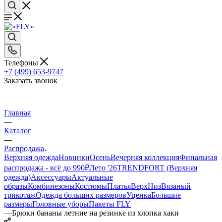
Телефоны
+7 (499) 653-9747
Заказать звонок
Главная
—
Каталог
—
Распродажа
Верхняя одежда
Новинки
Осень
Вечерняя коллекция
Финальная
распродажа - всё до 990₽
Лето '26
TRENDFORT (Верхняя
одежда)
Аксессуары
Актуальные
образы
Комбинезоны
Костюмы
Платья
Верх
Низ
Вязаный
трикотаж
Одежда больших размеров
Уценка
Большие
размеры
Головные уборы
Пакеты FLY
—
Брюки бананы летние на резинке из хлопка хаки