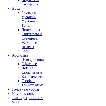
Сарафаны
Верх
Блузки и
рубашки
Футболки
Топы
Лонгсливы
Свитшоты и
джемперы
Жакеты и
жилеты
Боди
Костюмы
Повседневные
Офисные
Летние
Спортивные
Классические
С юбкой
Трикотажные
Головные уборы
Комбинезоны
Ликвидация PLUS
SIZE