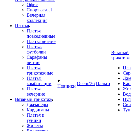
Офис
Спорт casual
Вечерняя
коллекция
Платья
Платья
повседневные
Платья летние
Платья-
футболки
Вязаный
Сарафаны
трикотаж
летние
Платья
Пла
трикотажные
Сар
Платья-
Дже
комбинации
Осень'26
Пальто
Кар
Новинки
Платья
Жил
вечерние
Вод
Вязаный трикотаж
Пул
Джемперы
Сви
Кардиганы
Тун
Платья и
туники
Жилеты
Водолазки