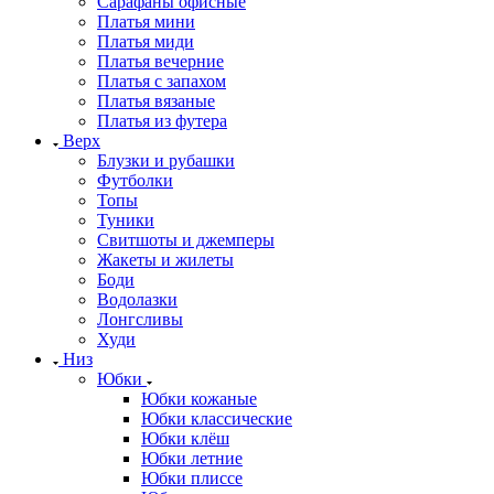
Сарафаны офисные
Платья мини
Платья миди
Платья вечерние
Платья с запахом
Платья вязаные
Платья из футера
Верх
Блузки и рубашки
Футболки
Топы
Туники
Свитшоты и джемперы
Жакеты и жилеты
Боди
Водолазки
Лонгсливы
Худи
Низ
Юбки
Юбки кожаные
Юбки классические
Юбки клёш
Юбки летние
Юбки плиссе