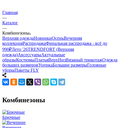
Главная
—
Каталог
—
Комбинезоны
Верхняя одежда
Новинки
Осень
Вечерняя
коллекция
Распродажа
Финальная распродажа - всё до
990₽
Лето '26
TRENDFORT (Верхняя
одежда)
Аксессуары
Актуальные
образы
Костюмы
Платья
Верх
Низ
Вязаный трикотаж
Одежда
больших размеров
Уценка
Большие размеры
Головные
уборы
Пакеты FLY
Комбинезоны
Брючные
Вечерние