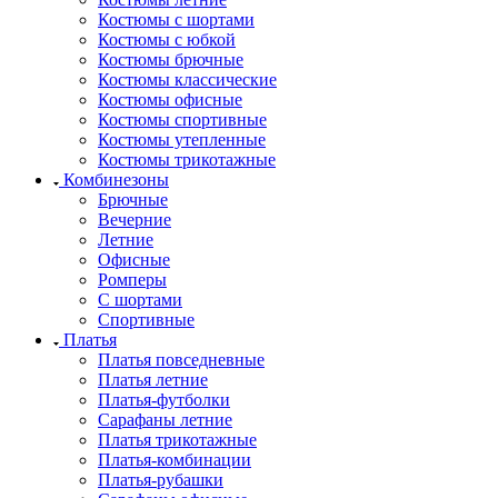
Костюмы с шортами
Костюмы с юбкой
Костюмы брючные
Костюмы классические
Костюмы офисные
Костюмы спортивные
Костюмы утепленные
Костюмы трикотажные
Комбинезоны
Брючные
Вечерние
Летние
Офисные
Ромперы
С шортами
Спортивные
Платья
Платья повседневные
Платья летние
Платья-футболки
Сарафаны летние
Платья трикотажные
Платья-комбинации
Платья-рубашки