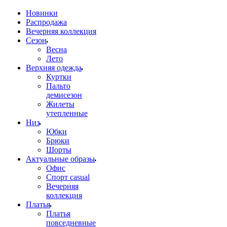
Новинки
Распродажа
Вечерняя коллекция
Сезон
Весна
Лето
Верхняя одежда
Куртки
Пальто
демисезон
Жилеты
утепленные
Низ
Юбки
Брюки
Шорты
Актуальные образы
Офис
Спорт casual
Вечерняя
коллекция
Платья
Платья
повседневные