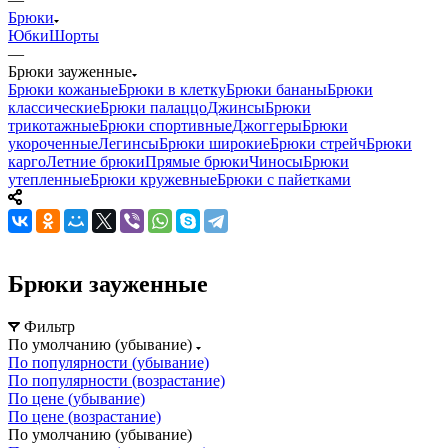
Брюки
Юбки
Шорты
—
Брюки зауженные
Брюки кожаные
Брюки в клетку
Брюки бананы
Брюки
классические
Брюки палаццо
Джинсы
Брюки
трикотажные
Брюки спортивные
Джоггеры
Брюки
укороченные
Легинсы
Брюки широкие
Брюки стрейч
Брюки
карго
Летние брюки
Прямые брюки
Чиносы
Брюки
утепленные
Брюки кружевные
Брюки с пайетками
Брюки зауженные
Фильтр
По умолчанию (убывание)
По популярности (убывание)
По популярности (возрастание)
По цене (убывание)
По цене (возрастание)
По умолчанию (убывание)