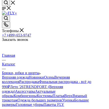
Телефоны
+7 (499) 653-9747
Заказать звонок
Главная
—
Каталог
—
Брюки, юбки и шорты
Верхняя одежда
Новинки
Осень
Вечерняя
коллекция
Распродажа
Финальная распродажа - всё до
990₽
Лето '26
TRENDFORT (Верхняя
одежда)
Аксессуары
Актуальные
образы
Комбинезоны
Костюмы
Платья
Верх
Вязаный
трикотаж
Одежда больших размеров
Уценка
Большие
размеры
Головные уборы
Пакеты FLY
—