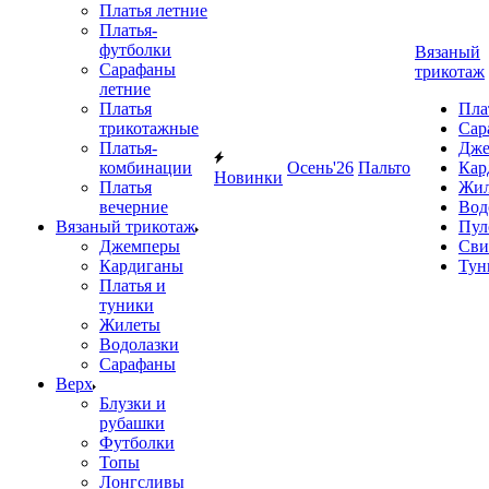
Платья летние
Платья-
футболки
Вязаный
Сарафаны
трикотаж
летние
Платья
Пла
трикотажные
Сар
Платья-
Дже
комбинации
Осень'26
Пальто
Кар
Новинки
Платья
Жил
вечерние
Вод
Вязаный трикотаж
Пул
Джемперы
Сви
Кардиганы
Тун
Платья и
туники
Жилеты
Водолазки
Сарафаны
Верх
Блузки и
рубашки
Футболки
Топы
Лонгсливы