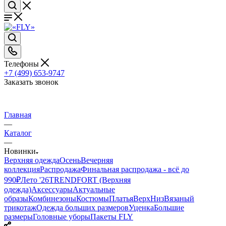
Телефоны
+7 (499) 653-9747
Заказать звонок
Главная
—
Каталог
—
Новинки
Верхняя одежда
Осень
Вечерняя
коллекция
Распродажа
Финальная распродажа - всё до
990₽
Лето '26
TRENDFORT (Верхняя
одежда)
Аксессуары
Актуальные
образы
Комбинезоны
Костюмы
Платья
Верх
Низ
Вязаный
трикотаж
Одежда больших размеров
Уценка
Большие
размеры
Головные уборы
Пакеты FLY