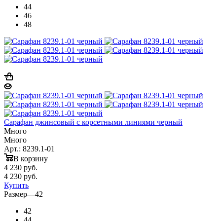
44
46
48
Сарафан джинсовый с корсетными линиями черный
Много
Много
Арт.: 8239.1-01
В корзину
4 230
руб.
4 230
руб.
Купить
Размер
—
42
42
44