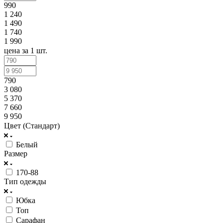
990
1 240
1 490
1 740
1 990
цена за 1 шт.
790
3 080
5 370
7 660
9 950
Цвет (Стандарт)
Белый
Размер
170-88
Тип одежды
Юбка
Топ
Сарафан