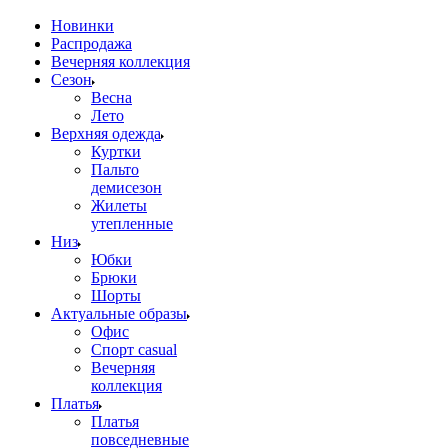
Новинки
Распродажа
Вечерняя коллекция
Сезон
Весна
Лето
Верхняя одежда
Куртки
Пальто
демисезон
Жилеты
утепленные
Низ
Юбки
Брюки
Шорты
Актуальные образы
Офис
Спорт casual
Вечерняя
коллекция
Платья
Платья
повседневные