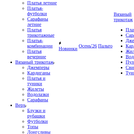
Платья летние
Платья-
футболки
Вязаный
Сарафаны
трикотаж
летние
Платья
Пла
трикотажные
Сар
Платья-
Дже
комбинации
Осень'26
Пальто
Кар
Новинки
Платья
Жил
вечерние
Вод
Вязаный трикотаж
Пул
Джемперы
Сви
Кардиганы
Тун
Платья и
туники
Жилеты
Водолазки
Сарафаны
Верх
Блузки и
рубашки
Футболки
Топы
Лонгсливы