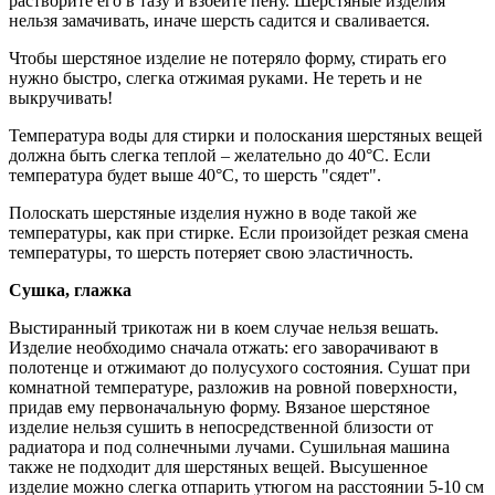
растворите его в тазу и взбейте пену. Шерстяные изделия
нельзя замачивать, иначе шерсть садится и сваливается.
Чтобы шерстяное изделие не потеряло форму, стирать его
нужно быстро, слегка отжимая руками. Не тереть и не
выкручивать!
Температура воды для стирки и полоскания шерстяных вещей
должна быть слегка теплой – желательно до 40°С. Если
температура будет выше 40°С, то шерсть "сядет".
Полоскать шерстяные изделия нужно в воде такой же
температуры, как при стирке. Если произойдет резкая смена
температуры, то шерсть потеряет свою эластичность.
Сушка, глажка
Выстиранный трикотаж ни в коем случае нельзя вешать.
Изделие необходимо сначала отжать: его заворачивают в
полотенце и отжимают до полусухого состояния. Сушат при
комнатной температуре, разложив на ровной поверхности,
придав ему первоначальную форму. Вязаное шерстяное
изделие нельзя сушить в непосредственной близости от
радиатора и под солнечными лучами. Сушильная машина
также не подходит для шерстяных вещей. Высушенное
изделие можно слегка отпарить утюгом на расстоянии 5-10 см