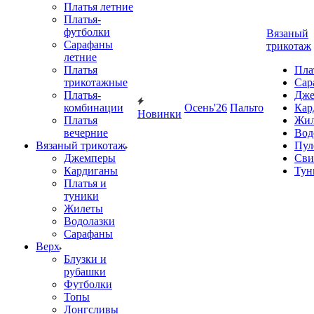
Платья летние
Платья-
футболки
Вязаный
Сарафаны
трикотаж
летние
Платья
Пла
трикотажные
Сар
Платья-
Дже
комбинации
Осень'26
Пальто
Кар
Новинки
Платья
Жил
вечерние
Вод
Вязаный трикотаж
Пул
Джемперы
Сви
Кардиганы
Тун
Платья и
туники
Жилеты
Водолазки
Сарафаны
Верх
Блузки и
рубашки
Футболки
Топы
Лонгсливы