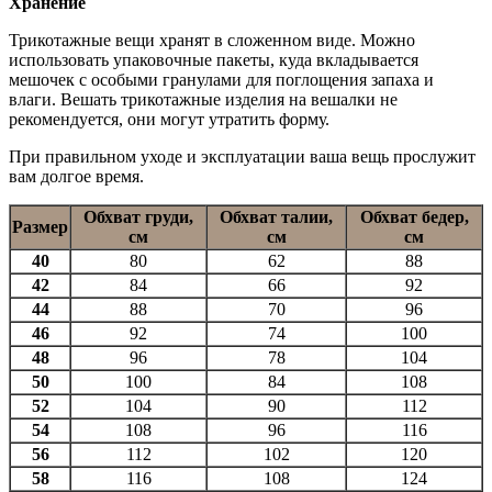
Хранение
Трикотажные вещи хранят в сложенном виде. Можно
использовать упаковочные пакеты, куда вкладывается
мешочек с особыми гранулами для поглощения запаха и
влаги. Вешать трикотажные изделия на вешалки не
рекомендуется, они могут утратить форму.
При правильном уходе и эксплуатации ваша вещь прослужит
вам долгое время.
Обхват груди,
Обхват талии,
Обхват бедер,
Размер
см
см
см
40
80
62
88
42
84
66
92
44
88
70
96
46
92
74
100
48
96
78
104
50
100
84
108
52
104
90
112
54
108
96
116
56
112
102
120
58
116
108
124