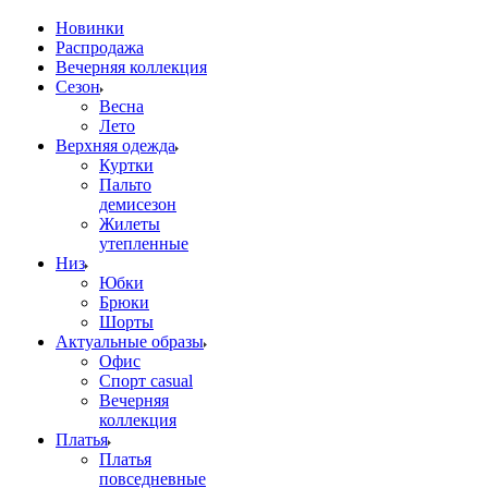
Новинки
Распродажа
Вечерняя коллекция
Сезон
Весна
Лето
Верхняя одежда
Куртки
Пальто
демисезон
Жилеты
утепленные
Низ
Юбки
Брюки
Шорты
Актуальные образы
Офис
Спорт casual
Вечерняя
коллекция
Платья
Платья
повседневные