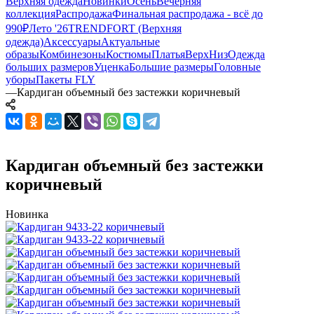
Верхняя одежда
Новинки
Осень
Вечерняя
коллекция
Распродажа
Финальная распродажа - всё до
990₽
Лето '26
TRENDFORT (Верхняя
одежда)
Аксессуары
Актуальные
образы
Комбинезоны
Костюмы
Платья
Верх
Низ
Одежда
больших размеров
Уценка
Большие размеры
Головные
уборы
Пакеты FLY
—
Кардиган объемный без застежки коричневый
Кардиган объемный без застежки
коричневый
Новинка