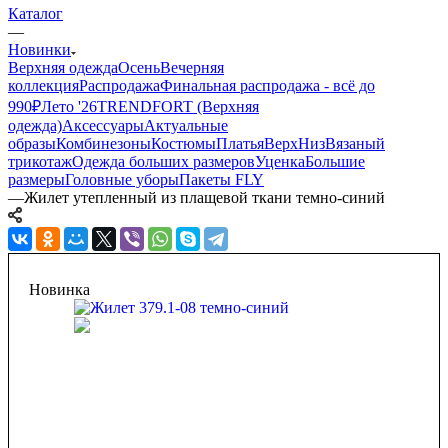
Каталог
—
Новинки
Верхняя одежда
Осень
Вечерняя
коллекция
Распродажа
Финальная распродажа - всё до
990₽
Лето '26
TRENDFORT (Верхняя
одежда)
Аксессуары
Актуальные
образы
Комбинезоны
Костюмы
Платья
Верх
Низ
Вязаный
трикотаж
Одежда больших размеров
Уценка
Большие
размеры
Головные уборы
Пакеты FLY
—
Жилет утепленный из плащевой ткани темно-синий
Новинка