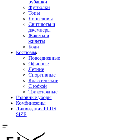
рубашки
Футболки
Топы
Лонгсливы
Свитшоты и
джемперы
Жакеты и
жилеты
Боди
Костюмы
Повседневные
Офисные
Летние
Спортивные
Классические
С юбкой
Трикотажные
Головные уборы
Комбинезоны
Ликвидация PLUS
SIZE