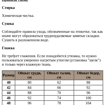
Стирка
Химическая чистка.
Сушка
Соблюдайте правила ухода, обозначенные на этикетке, так как
иначе могут образоваться трудноудаляемые замятые складки.
Сушить в разложенном виде.
Глажка
Не требует глажения. Если понадобится утюжка, то нужно
пользоваться умеренно нагретым утюгом (установка "шелк")
и только через влажную ткань.
Обхват груди,
Обхват талии,
Обхват бедер,
Размер
см
см
см
40
80
62
88
42
84
66
92
44
88
70
96
46
92
74
100
48
96
78
104