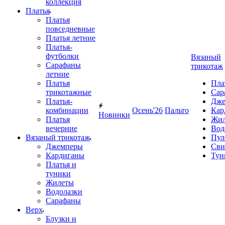
коллекция
Платья
Платья
повседневные
Платья летние
Платья-
футболки
Вязаный
Сарафаны
трикотаж
летние
Платья
Пла
трикотажные
Сар
Платья-
Дже
комбинации
Осень'26
Пальто
Кар
Новинки
Платья
Жил
вечерние
Вод
Вязаный трикотаж
Пул
Джемперы
Сви
Кардиганы
Тун
Платья и
туники
Жилеты
Водолазки
Сарафаны
Верх
Блузки и