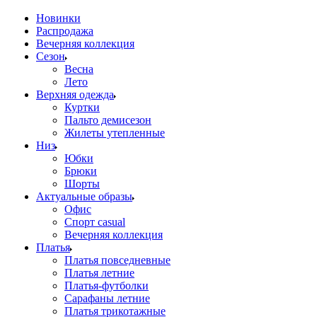
Новинки
Распродажа
Вечерняя коллекция
Сезон
Весна
Лето
Верхняя одежда
Куртки
Пальто демисезон
Жилеты утепленные
Низ
Юбки
Брюки
Шорты
Актуальные образы
Офис
Спорт casual
Вечерняя коллекция
Платья
Платья повседневные
Платья летние
Платья-футболки
Сарафаны летние
Платья трикотажные