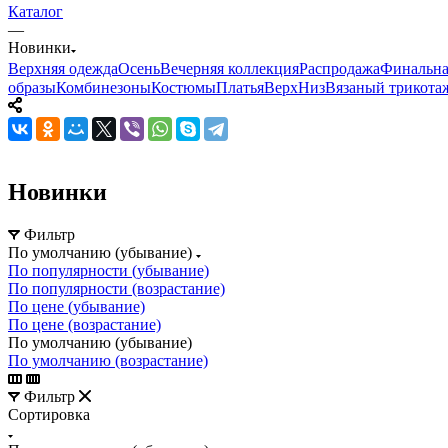
Каталог
—
Новинки
Верхняя одежда
Осень
Вечерняя коллекция
Распродажа
Финальная
образы
Комбинезоны
Костюмы
Платья
Верх
Низ
Вязаный трикота
Новинки
Фильтр
По умолчанию (убывание)
По популярности (убывание)
По популярности (возрастание)
По цене (убывание)
По цене (возрастание)
По умолчанию (убывание)
По умолчанию (возрастание)
Фильтр
Сортировка