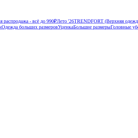
 распродажа - всё до 990₽
Лето '26
TRENDFORT (Верхняя одежд
ж
Одежда больших размеров
Уценка
Большие размеры
Головные у