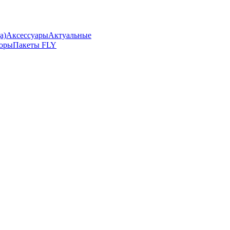
а)
Аксессуары
Актуальные
боры
Пакеты FLY