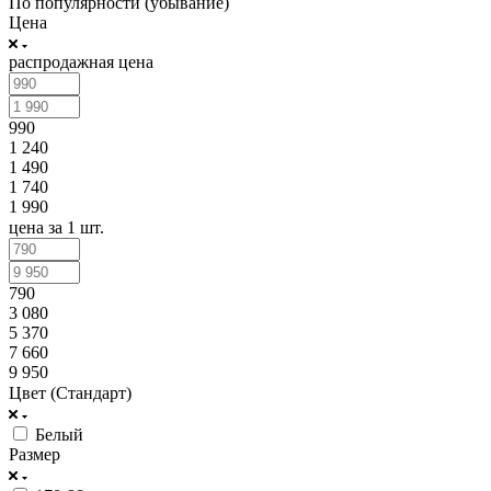
По популярности (убывание)
Цена
распродажная цена
990
1 240
1 490
1 740
1 990
цена за 1 шт.
790
3 080
5 370
7 660
9 950
Цвет (Стандарт)
Белый
Размер