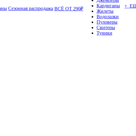
Джемперы
Кардиганы
+ Е
аны
Сезонная распродажа
ВСЁ ОТ 290₽
Жилеты
Водолазки
Пуловеры
Свитеры
Туники