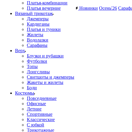
Платья-комбинации
Платья вечерние
Новинки
Осень'26
Сараф
Вязаный трикотаж
Джемперы
Кардиганы
Платья и туники
Жилеты
Водолазки
Сарафаны
Верх
Блузки и рубашки
Футболки
Топы
Лонгсливы
Свитшоты и джемперы
Жакеты и жилеты
Боди
Костюмы
Повседневные
Офисные
Летние
Спортивные
Классические
С юбкой
Трикотажные