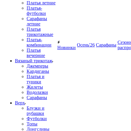
Платья летние
Платья-
футболки
Сарафаны
летние
Платья
трикотажные
Платья-
Сезон
комбинации
Осень'26
Сарафаны
Новинки
распр
Платья
вечерние
Вязаный трикотаж
Джемперы
Кардиганы
Платья и
туники
Жилеты
Водолазки
Сарафаны
Верх
Блузки и
рубашки
Футболки
Топы
Лонгсливы