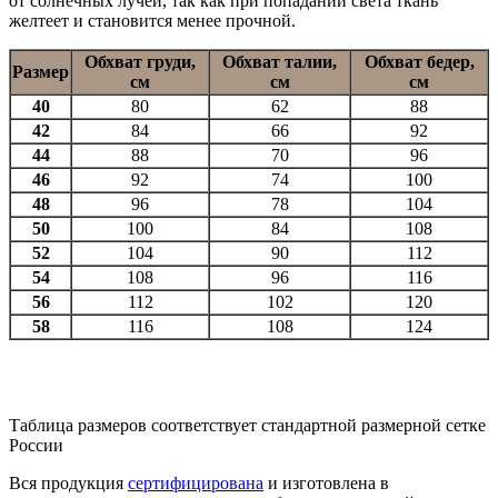
от солнечных лучей, так как при попадании света ткань
желтеет и становится менее прочной.
Обхват груди,
Обхват талии,
Обхват бедер,
Размер
см
см
см
40
80
62
88
42
84
66
92
44
88
70
96
46
92
74
100
48
96
78
104
50
100
84
108
52
104
90
112
54
108
96
116
56
112
102
120
58
116
108
124
Таблица размеров соответствует стандартной размерной сетке
России
Вся продукция
сертифицирована
и изготовлена в