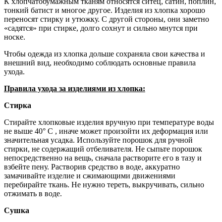
К хлопчатобумажным тканям относятся ситец, сатин, поплин,
тонкий батист и многое другое. Изделия из хлопка хорошо
переносят стирку и утюжку. С другой стороны, они заметно
«садятся» при стирке, долго сохнут и сильно мнутся при
носке.
Чтобы одежда из хлопка дольше сохраняла свои качества и
внешний вид, необходимо соблюдать основные правила
ухода.
Правила ухода за изделиями из хлопка:
Стирка
Стирайте хлопковые изделия вручную при температуре воды
не выше 40° С , иначе может произойти их деформация или
значительная усадка. Используйте порошок для ручной
стирки, не содержащий отбеливателя. Не сыпьте порошок
непосредственно на вещь, сначала растворите его в тазу и
взбейте пену. Растворив средство в воде, аккуратно
замачивайте изделие и сжимающими движениями
перебирайте ткань. Не нужно тереть, выкручивать, сильно
отжимать в воде.
Сушка