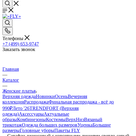
Телефоны
+7 (499) 653-9747
Заказать звонок
Главная
—
Каталог
—
Женские платья
Верхняя одежда
Новинки
Осень
Вечерняя
коллекция
Распродажа
Финальная распродажа - всё до
990₽
Лето '26
TRENDFORT (Верхняя
одежда)
Аксессуары
Актуальные
образы
Комбинезоны
Костюмы
Верх
Низ
Вязаный
трикотаж
Одежда больших размеров
Уценка
Большие
размеры
Головные уборы
Пакеты FLY
—
Сарафан джинсовый с корсетными линиями светло-серый