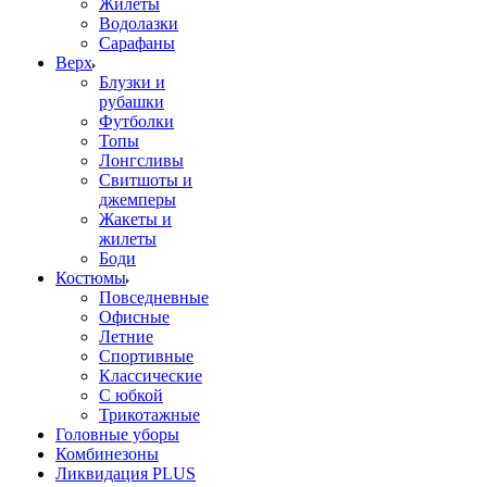
Жилеты
Водолазки
Сарафаны
Верх
Блузки и
рубашки
Футболки
Топы
Лонгсливы
Свитшоты и
джемперы
Жакеты и
жилеты
Боди
Костюмы
Повседневные
Офисные
Летние
Спортивные
Классические
С юбкой
Трикотажные
Головные уборы
Комбинезоны
Ликвидация PLUS