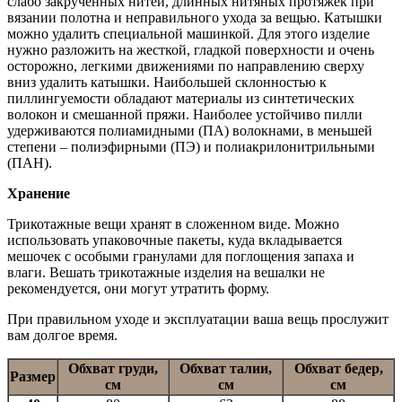
слабо закрученных нитей, длинных нитяных протяжек при
вязании полотна и неправильного ухода за вещью. Катышки
можно удалить специальной машинкой. Для этого изделие
нужно разложить на жесткой, гладкой поверхности и очень
осторожно, легкими движениями по направлению сверху
вниз удалить катышки. Наибольшей склонностью к
пиллингуемости обладают материалы из синтетических
волокон и смешанной пряжи. Наиболее устойчиво пилли
удерживаются полиамидными (ПА) волокнами, в меньшей
степени – полиэфирными (ПЭ) и полиакрилонитрильными
(ПАН).
Хранение
Трикотажные вещи хранят в сложенном виде. Можно
использовать упаковочные пакеты, куда вкладывается
мешочек с особыми гранулами для поглощения запаха и
влаги. Вешать трикотажные изделия на вешалки не
рекомендуется, они могут утратить форму.
При правильном уходе и эксплуатации ваша вещь прослужит
вам долгое время.
Обхват груди,
Обхват талии,
Обхват бедер,
Размер
см
см
см