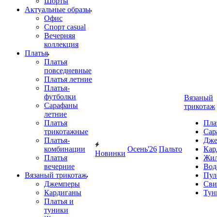
Шорты
Актуальные образы
Офис
Спорт casual
Вечерняя
коллекция
Платья
Платья
повседневные
Платья летние
Платья-
футболки
Вязаный
Сарафаны
трикотаж
летние
Платья
Пла
трикотажные
Сар
Платья-
Дже
комбинации
Осень'26
Пальто
Кар
Новинки
Платья
Жил
вечерние
Вод
Вязаный трикотаж
Пул
Джемперы
Сви
Кардиганы
Тун
Платья и
туники