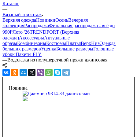
Каталог
—
Вязаный трикотаж
Верхняя одежда
Новинки
Осень
Вечерняя
коллекция
Распродажа
Финальная распродажа - всё до
990₽
Лето '26
TRENDFORT (Верхняя
одежда)
Аксессуары
Актуальные
образы
Комбинезоны
Костюмы
Платья
Верх
Низ
Одежда
больших размеров
Уценка
Большие размеры
Головные
уборы
Пакеты FLY
—
Водолазка из полушерстяной пряжи джинсовая
Новинка