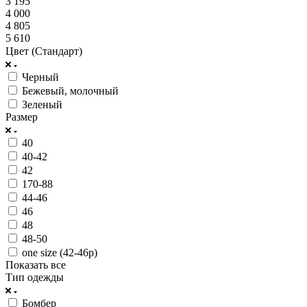
3 195
4 000
4 805
5 610
Цвет (Стандарт)
Черный
Бежевый, молочный
Зеленый
Размер
40
40-42
42
170-88
44-46
46
48
48-50
one size (42-46р)
Показать все
Тип одежды
Бомбер