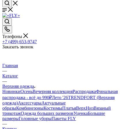
Телефоны
+7 (499) 653-9747
Заказать звонок
Главная
—
Каталог
—
Верхняя одежда
Новинки
Осень
Вечерняя коллекция
Распродажа
Финальная
распродажа - всё до 990₽
Лето '26
TRENDFORT (Верхняя
одежда)
Аксессуары
Актуальные
образы
Комбинезоны
Костюмы
Платья
Верх
Низ
Вязаный
трикотаж
Одежда больших размеров
Уценка
Большие
размеры
Головные уборы
Пакеты FLY
—
Куртки