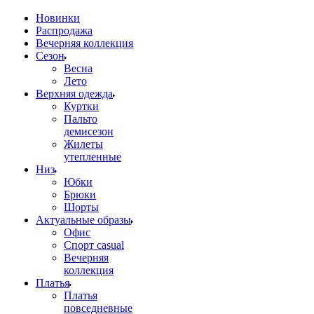
Новинки
Распродажа
Вечерняя коллекция
Сезон
Весна
Лето
Верхняя одежда
Куртки
Пальто
демисезон
Жилеты
утепленные
Низ
Юбки
Брюки
Шорты
Актуальные образы
Офис
Спорт casual
Вечерняя
коллекция
Платья
Платья
повседневные