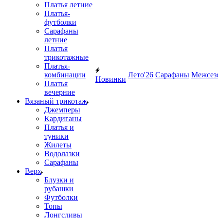
Платья летние
Платья-
футболки
Сарафаны
летние
Платья
трикотажные
Платья-
комбинации
Лето'26
Сарафаны
Межсез
Новинки
Платья
вечерние
Вязаный трикотаж
Джемперы
Кардиганы
Платья и
туники
Жилеты
Водолазки
Сарафаны
Верх
Блузки и
рубашки
Футболки
Топы
Лонгсливы