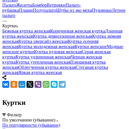
Пальто
Жилеты
Бомбер
Ветровки
Пальто-
рубашка
Плащи
Полупальто
Шубы из эко меха
Пуховики
Летнее
пальто
—
Куртки
Бежевая куртка женская
Коричневая женская куртка
Длинная
куртка женская
Куртка демисезонная женская
Куртка зимняя
женская
Куртка оверсайз женская
Куртка осенняя
женская
Куртка молодежная женская
Куртки женские
Модные
женские куртки
Куртка пуховая женская
Серая женская
куртка
Куртка удлиненная женская
Черная женская
куртка
Куртка утепленная женская
Плюшевая куртка
женская
Облегченная куртка женская
Стеганая куртка
женская
Яркая куртка женская
Куртки
Фильтр
По умолчанию (убывание)
По популярности (убывание)