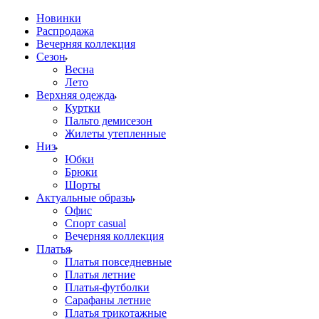
Новинки
Распродажа
Вечерняя коллекция
Сезон
Весна
Лето
Верхняя одежда
Куртки
Пальто демисезон
Жилеты утепленные
Низ
Юбки
Брюки
Шорты
Актуальные образы
Офис
Спорт casual
Вечерняя коллекция
Платья
Платья повседневные
Платья летние
Платья-футболки
Сарафаны летние
Платья трикотажные