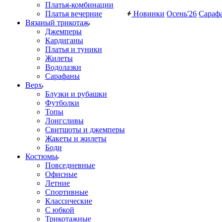
Платья-комбинации
Платья вечерние
Новинки
Осень'26
Сараф
Вязаный трикотаж
Джемперы
Кардиганы
Платья и туники
Жилеты
Водолазки
Сарафаны
Верх
Блузки и рубашки
Футболки
Топы
Лонгсливы
Свитшоты и джемперы
Жакеты и жилеты
Боди
Костюмы
Повседневные
Офисные
Летние
Спортивные
Классические
С юбкой
Трикотажные