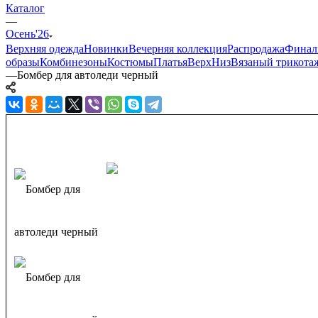
Каталог
—
Осень'26
Верхняя одежда
Новинки
Вечерняя коллекция
Распродажа
Финаль
образы
Комбинезоны
Костюмы
Платья
Верх
Низ
Вязаный трикота
—
Бомбер для автоледи черный