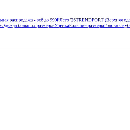
ная распродажа - всё до 990₽
Лето '26
TRENDFORT (Верхняя оде
ж
Одежда больших размеров
Уценка
Большие размеры
Головные у