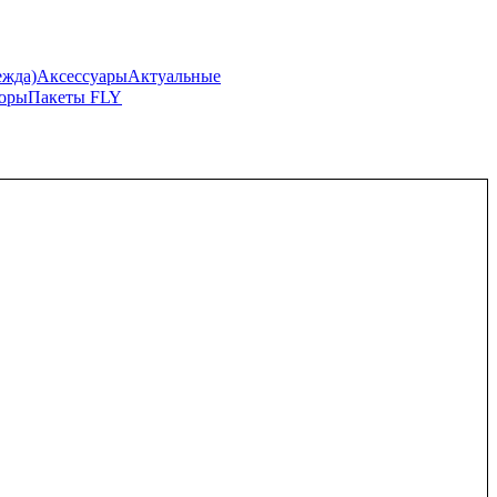
жда)
Аксессуары
Актуальные
боры
Пакеты FLY