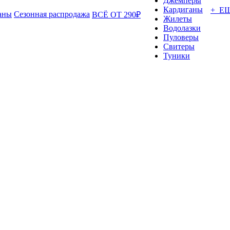
Джемперы
Кардиганы
+ Е
аны
Сезонная распродажа
ВСЁ ОТ 290₽
Жилеты
Водолазки
Пуловеры
Свитеры
Туники