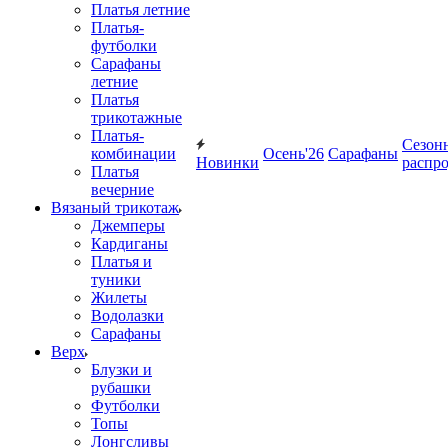
Платья летние
Платья-
футболки
Сарафаны
летние
Платья
трикотажные
Платья-
Сезон
комбинации
Осень'26
Сарафаны
Новинки
распр
Платья
вечерние
Вязаный трикотаж
Джемперы
Кардиганы
Платья и
туники
Жилеты
Водолазки
Сарафаны
Верх
Блузки и
рубашки
Футболки
Топы
Лонгсливы