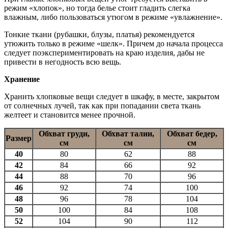
режим «хлопок», но тогда белье стоит гладить слегка
влажным, либо пользоваться утюгом в режиме «увлажнение».
Тонкие ткани (рубашки, блузы, платья) рекомендуется
утюжить только в режиме «шелк». Причем до начала процесса
следует поэкспериментировать на краю изделия, дабы не
привести в негодность всю вещь.
Хранение
Хранить хлопковые вещи следует в шкафу, в месте, закрытом
от солнечных лучей, так как при попадании света ткань
желтеет и становится менее прочной.
Обхват груди,
Обхват талии,
Обхват бедер,
Размер
см
см
см
40
80
62
88
42
84
66
92
44
88
70
96
46
92
74
100
48
96
78
104
50
100
84
108
52
104
90
112