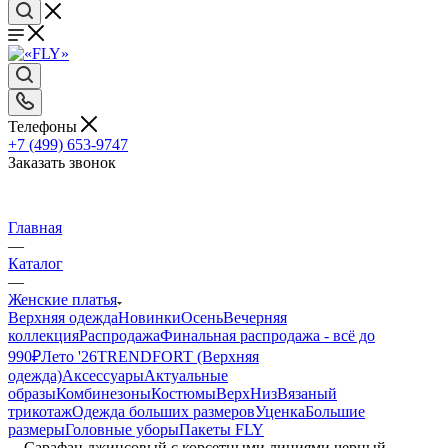
Телефоны
+7 (499) 653-9747
Заказать звонок
Главная
—
Каталог
—
Женские платья
Верхняя одежда
Новинки
Осень
Вечерняя
коллекция
Распродажа
Финальная распродажа - всё до
990₽
Лето '26
TRENDFORT (Верхняя
одежда)
Аксессуары
Актуальные
образы
Комбинезоны
Костюмы
Верх
Низ
Вязаный
трикотаж
Одежда больших размеров
Уценка
Большие
размеры
Головные уборы
Пакеты FLY
—
Сарафан джинсовый с корсетными линиями черный