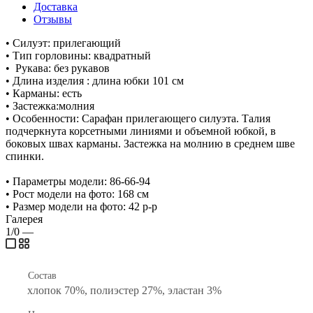
Доставка
Отзывы
• Силуэт: прилегающий
• Тип горловины: квадратный
• Рукава: без рукавов
• Длина изделия : длина юбки 101 см
• Карманы: есть
• Застежка:молния
• Особенности: Сарафан прилегающего силуэта. Талия
подчеркнута корсетными линиями и объемной юбкой, в
боковых швах карманы. Застежка на молнию в среднем шве
спинки.
• Параметры модели: 86-66-94
• Рост модели на фото: 168 см
• Размер модели на фото: 42 р-р
Галерея
1/0
—
Состав
хлопок 70%, полиэстер 27%, эластан 3%