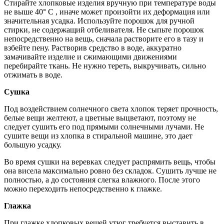
Стирайте хлопковые изделия вручную при температуре воды
не выше 40° С , иначе может произойти их деформация или
значительная усадка. Используйте порошок для ручной
стирки, не содержащий отбеливателя. Не сыпьте порошок
непосредственно на вещь, сначала растворите его в тазу и
взбейте пену. Растворив средство в воде, аккуратно
замачивайте изделие и сжимающими движениями
перебирайте ткань. Не нужно тереть, выкручивать, сильно
отжимать в воде.
Сушка
Под воздействием солнечного света хлопок теряет прочность,
белые вещи желтеют, а цветные выцветают, поэтому не
следует сушить его под прямыми солнечными лучами. Не
сушите вещи из хлопка в стиральной машине, это дает
большую усадку.
Во время сушки на веревках следует распрямить вещь, чтобы
она висела максимально ровно без складок. Сушить лучше не
полностью, а до состояния слегка влажного. После этого
можно переходить непосредственно к глажке.
Глажка
При глажке хлопковых вещей утюг требуется выставить в