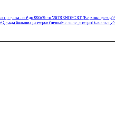
аспродажа - всё до 990₽
Лето '26
TRENDFORT (Верхняя одежда)
ж
Одежда больших размеров
Уценка
Большие размеры
Головные у