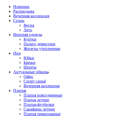
Новинки
Распродажа
Вечерняя коллекция
Сезон
Весна
Лето
Верхняя одежда
Куртки
Пальто демисезон
Жилеты утепленные
Низ
Юбки
Брюки
Шорты
Актуальные образы
Офис
Спорт casual
Вечерняя коллекция
Платья
Платья повседневные
Платья летние
Платья-футболки
Сарафаны летние
Платья трикотажные