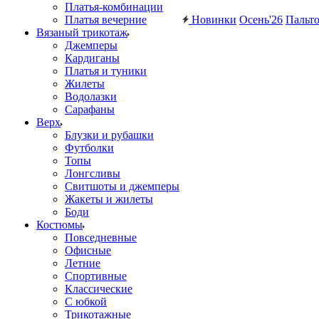
Платья-комбинации
Платья вечерние
Новинки
Осень'26
Пальт
Вязаный трикотаж
Джемперы
Кардиганы
Платья и туники
Жилеты
Водолазки
Сарафаны
Верх
Блузки и рубашки
Футболки
Топы
Лонгсливы
Свитшоты и джемперы
Жакеты и жилеты
Боди
Костюмы
Повседневные
Офисные
Летние
Спортивные
Классические
С юбкой
Трикотажные