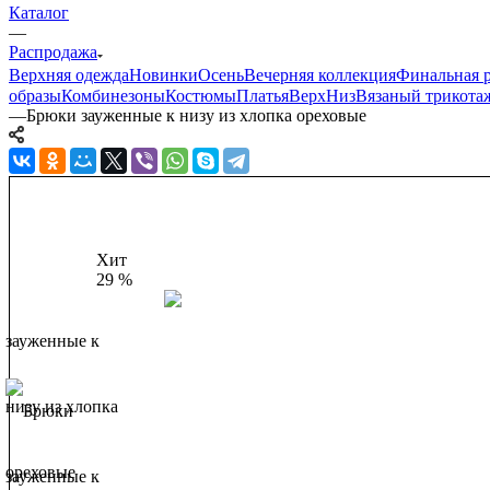
Каталог
—
Распродажа
Верхняя одежда
Новинки
Осень
Вечерняя коллекция
Финальная р
образы
Комбинезоны
Костюмы
Платья
Верх
Низ
Вязаный трикота
—
Брюки зауженные к низу из хлопка ореховые
Хит
29 %