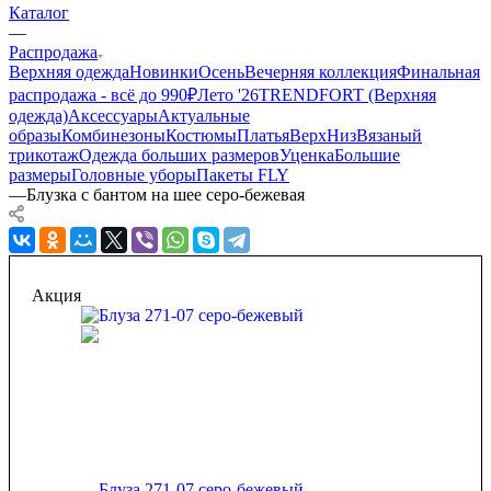
Каталог
—
Распродажа
Верхняя одежда
Новинки
Осень
Вечерняя коллекция
Финальная
распродажа - всё до 990₽
Лето '26
TRENDFORT (Верхняя
одежда)
Аксессуары
Актуальные
образы
Комбинезоны
Костюмы
Платья
Верх
Низ
Вязаный
трикотаж
Одежда больших размеров
Уценка
Большие
размеры
Головные уборы
Пакеты FLY
—
Блузка с бантом на шее серо-бежевая
Акция