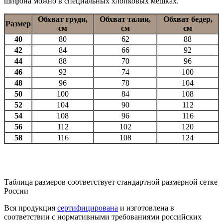
шифона можно в специальных хлопковых мешках.
Обхват груди,
Обхват талии,
Обхват бедер,
Размер
см
см
см
40
80
62
88
42
84
66
92
44
88
70
96
46
92
74
100
48
96
78
104
50
100
84
108
52
104
90
112
54
108
96
116
56
112
102
120
58
116
108
124
Таблица размеров соответствует стандартной размерной сетке
России
Вся продукция
сертифицирована
и изготовлена в
соответствии с нормативными требованиями российских