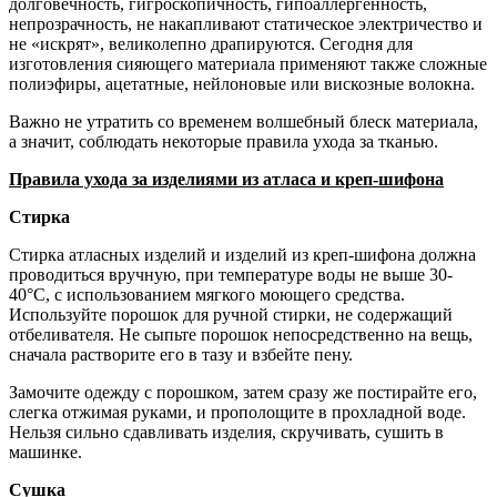
долговечность, гигроскопичность, гипоаллергенность,
непрозрачность, не накапливают статическое электричество и
не «искрят», великолепно драпируются. Сегодня для
изготовления сияющего материала применяют также сложные
полиэфиры, ацетатные, нейлоновые или вискозные волокна.
Важно не утратить со временем волшебный блеск материала,
а значит, соблюдать некоторые правила ухода за тканью.
Правила ухода за изделиями из атласа и креп-шифона
Стирка
Стирка атласных изделий и изделий из креп-шифона должна
проводиться вручную, при температуре воды не выше 30-
40°С, с использованием мягкого моющего средства.
Используйте порошок для ручной стирки, не содержащий
отбеливателя. Не сыпьте порошок непосредственно на вещь,
сначала растворите его в тазу и взбейте пену.
Замочите одежду с порошком, затем сразу же постирайте его,
слегка отжимая руками, и прополощите в прохладной воде.
Нельзя сильно сдавливать изделия, скручивать, сушить в
машинке.
Сушка