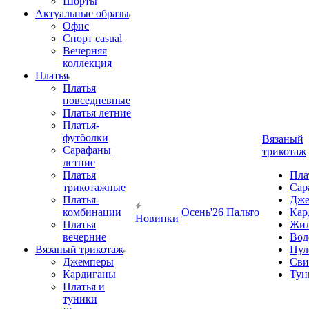
Шорты
Актуальные образы
Офис
Спорт casual
Вечерняя
коллекция
Платья
Платья
повседневные
Платья летние
Платья-
футболки
Вязаный
Сарафаны
трикотаж
летние
Платья
Пла
трикотажные
Сар
Платья-
Дже
комбинации
Осень'26
Пальто
Кар
Новинки
Платья
Жил
вечерние
Вод
Вязаный трикотаж
Пул
Джемперы
Сви
Кардиганы
Тун
Платья и
туники