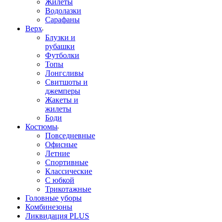
Жилеты
Водолазки
Сарафаны
Верх
Блузки и
рубашки
Футболки
Топы
Лонгсливы
Свитшоты и
джемперы
Жакеты и
жилеты
Боди
Костюмы
Повседневные
Офисные
Летние
Спортивные
Классические
С юбкой
Трикотажные
Головные уборы
Комбинезоны
Ликвидация PLUS