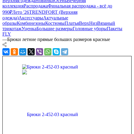
Верхняя одежда
Новинки
Осень
Вечерняя
коллекция
Распродажа
Финальная распродажа - всё до
990₽
Лето '26
TRENDFORT (Верхняя
одежда)
Аксессуары
Актуальные
образы
Комбинезоны
Костюмы
Платья
Верх
Низ
Вязаный
трикотаж
Уценка
Большие размеры
Головные уборы
Пакеты
FLY
—
Брюки летние прямые больших размеров красные