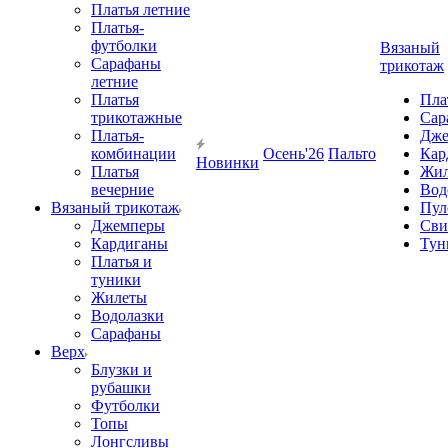
Платья летние
Платья-
футболки
Вязаный
Сарафаны
трикотаж
летние
Платья
Пла
трикотажные
Сар
Платья-
Дже
комбинации
Осень'26
Пальто
Кар
Новинки
Платья
Жил
вечерние
Вод
Вязаный трикотаж
Пул
Джемперы
Сви
Кардиганы
Тун
Платья и
туники
Жилеты
Водолазки
Сарафаны
Верх
Блузки и
рубашки
Футболки
Топы
Лонгсливы