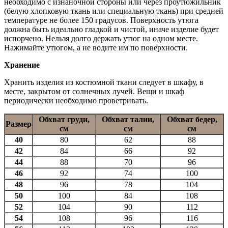
необходимо с изнаночной стороны или через проутюжильник
(белую хлопковую ткань или специальную ткань) при средней
температуре не более 150 градусов. Поверхность утюга
должна быть идеально гладкой и чистой, иначе изделие будет
испорчено. Нельзя долго держать утюг на одном месте.
Нажимайте утюгом, а не водите им по поверхности.
Хранение
Хранить изделия из костюмной ткани следует в шкафу, в
месте, закрытом от солнечных лучей. Вещи и шкаф
периодически необходимо проветривать.
Обхват груди,
Обхват талии,
Обхват бедер,
Размер
см
см
см
40
80
62
88
42
84
66
92
44
88
70
96
46
92
74
100
48
96
78
104
50
100
84
108
52
104
90
112
54
108
96
116