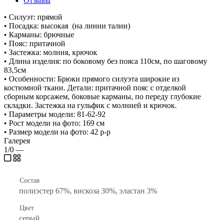
Отзывы
• Силуэт: прямой
• Посадка: высокая (на линии талии)
• Карманы: брючные
• Пояс: притачной
• Застежка: молния, крючок
• Длина изделия: по боковому без пояса 110см, по шаговому
83,5см
• Особенности: Брюки прямого силуэта широкие из
костюмной ткани. Детали: притачной пояс с отделкой
сборным корсажем, боковые карманы, по переду глубокие
складки. Застежка на гульфик с молнией и крючок.
• Параметры модели: 81-62-92
• Рост модели на фото: 169 см
• Размер модели на фото: 42 р-р
Галерея
1/0
—
Состав
полиэстер 67%, вискоза 30%, эластан 3%
Цвет
серый