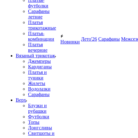
Платья-
футболки
Сарафаны
летние
Платья
трикотажные
Платья-
комбинации
Лето'26
Сарафаны
Межсез
Новинки
Платья
вечерние
Вязаный трикотаж
Джемперы
Кардиганы
Платья и
туники
Жилеты
Водолазки
Сарафаны
Верх
Блузки и
рубашки
Футболки
Топы
Лонгсливы
Свитшоты и