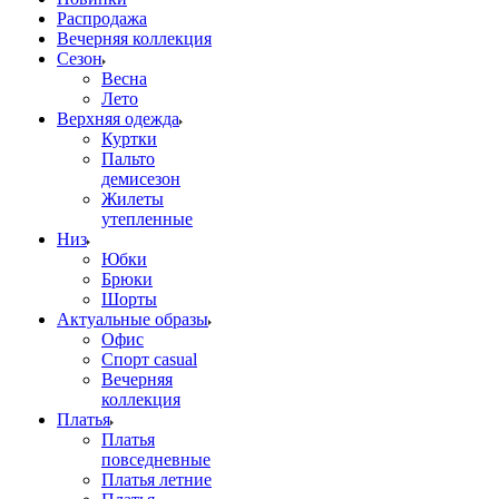
Распродажа
Вечерняя коллекция
Сезон
Весна
Лето
Верхняя одежда
Куртки
Пальто
демисезон
Жилеты
утепленные
Низ
Юбки
Брюки
Шорты
Актуальные образы
Офис
Спорт casual
Вечерняя
коллекция
Платья
Платья
повседневные
Платья летние