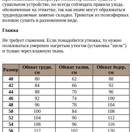
сушильном устройстве, но всегда соблюдать правила ухода,
обозначенные на этикетке, так как иначе могут образоваться
трудноудаляемые замятые складки. Трикотаж из полиэфирных
волокон сушить в разложенном виде.
Глажка
Не требует глажения. Если понадобится утюжка, то нужно
пользоваться умеренно нагретым утюгом (установка "шелк")
и только через влажную ткань
.
Обхват груди,
Обхват талии,
Обхват бедер,
Размер
см
см
см
40
80
62
88
42
84
66
92
44
88
70
96
46
92
74
100
48
96
78
104
50
100
84
108
52
104
90
112
54
108
96
116
56
112
102
120