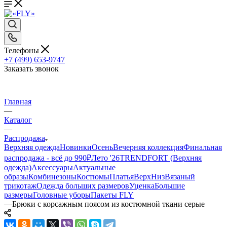
Телефоны
+7 (499) 653-9747
Заказать звонок
Главная
—
Каталог
—
Распродажа
Верхняя одежда
Новинки
Осень
Вечерняя коллекция
Финальная
распродажа - всё до 990₽
Лето '26
TRENDFORT (Верхняя
одежда)
Аксессуары
Актуальные
образы
Комбинезоны
Костюмы
Платья
Верх
Низ
Вязаный
трикотаж
Одежда больших размеров
Уценка
Большие
размеры
Головные уборы
Пакеты FLY
—
Брюки с корсажным поясом из костюмной ткани серые