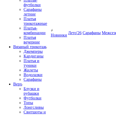
Платья-
футболки
Сарафаны
летние
Платья
трикотажные
Платья-
комбинации
Лето'26
Сарафаны
Межсез
Новинки
Платья
вечерние
Вязаный трикотаж
Джемперы
Кардиганы
Платья и
туники
Жилеты
Водолазки
Сарафаны
Верх
Блузки и
рубашки
Футболки
Топы
Лонгсливы
Свитшоты и