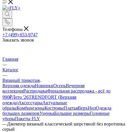
Телефоны
+7 (499) 653-9747
Заказать звонок
Главная
—
Каталог
—
Вязаный трикотаж
Верхняя одежда
Новинки
Осень
Вечерняя
коллекция
Распродажа
Финальная распродажа - всё до
990₽
Лето '26
TRENDFORT (Верхняя
одежда)
Аксессуары
Актуальные
образы
Комбинезоны
Костюмы
Платья
Верх
Низ
Одежда
больших размеров
Уценка
Большие размеры
Головные
уборы
Пакеты FLY
—
Джемпер вязаный классический шерстяной без воротника
серый