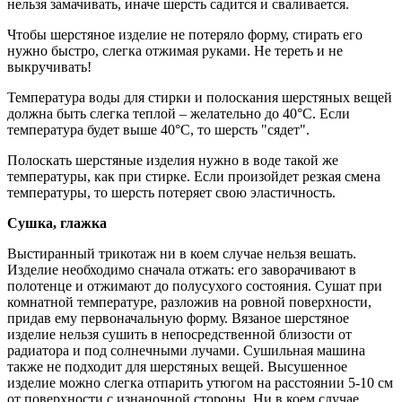
нельзя замачивать, иначе шерсть садится и сваливается.
Чтобы шерстяное изделие не потеряло форму, стирать его
нужно быстро, слегка отжимая руками. Не тереть и не
выкручивать!
Температура воды для стирки и полоскания шерстяных вещей
должна быть слегка теплой – желательно до 40°С. Если
температура будет выше 40°С, то шерсть "сядет".
Полоскать шерстяные изделия нужно в воде такой же
температуры, как при стирке. Если произойдет резкая смена
температуры, то шерсть потеряет свою эластичность.
Сушка, глажка
Выстиранный трикотаж ни в коем случае нельзя вешать.
Изделие необходимо сначала отжать: его заворачивают в
полотенце и отжимают до полусухого состояния. Сушат при
комнатной температуре, разложив на ровной поверхности,
придав ему первоначальную форму. Вязаное шерстяное
изделие нельзя сушить в непосредственной близости от
радиатора и под солнечными лучами. Сушильная машина
также не подходит для шерстяных вещей. Высушенное
изделие можно слегка отпарить утюгом на расстоянии 5-10 см
от поверхности с изнаночной стороны. Ни в коем случае