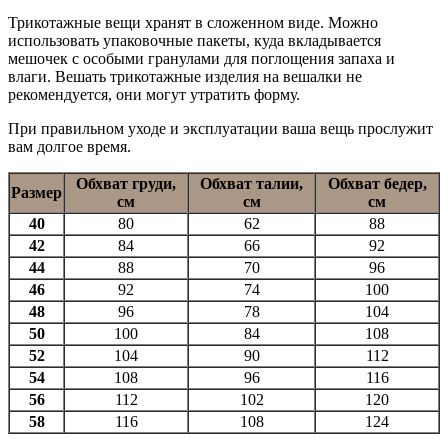
Трикотажные вещи хранят в сложенном виде. Можно
использовать упаковочные пакеты, куда вкладывается
мешочек с особыми гранулами для поглощения запаха и
влаги. Вешать трикотажные изделия на вешалки не
рекомендуется, они могут утратить форму.
При правильном уходе и эксплуатации ваша вещь прослужит
вам долгое время.
Обхват груди,
Обхват талии,
Обхват бедер,
Размер
см
см
см
40
80
62
88
42
84
66
92
44
88
70
96
46
92
74
100
48
96
78
104
50
100
84
108
52
104
90
112
54
108
96
116
56
112
102
120
58
116
108
124