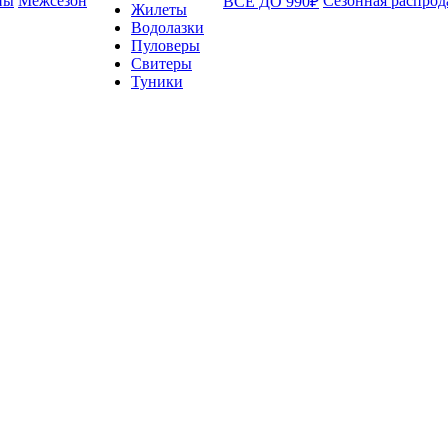
ны
Межсезон
Сезонная распрод
ВСЁ ДО 990₽
Жилеты
Водолазки
Пуловеры
Свитеры
Туники