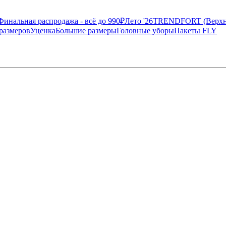
Финальная распродажа - всё до 990₽
Лето '26
TRENDFORT (Верхня
размеров
Уценка
Большие размеры
Головные уборы
Пакеты FLY