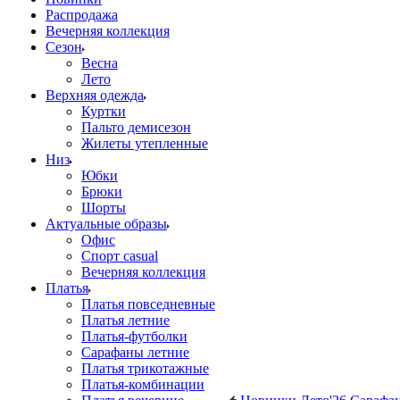
Распродажа
Вечерняя коллекция
Сезон
Весна
Лето
Верхняя одежда
Куртки
Пальто демисезон
Жилеты утепленные
Низ
Юбки
Брюки
Шорты
Актуальные образы
Офис
Спорт casual
Вечерняя коллекция
Платья
Платья повседневные
Платья летние
Платья-футболки
Сарафаны летние
Платья трикотажные
Платья-комбинации