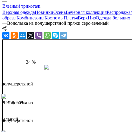
—
Вязаный трикотаж
Верхняя одежда
Новинки
Осень
Вечерняя коллекция
Распродажа
образы
Комбинезоны
Костюмы
Платья
Верх
Низ
Одежда больших 
—
Водолазка из полушерстяной пряжи серо-зеленый
34 %