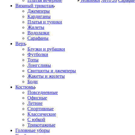
Платья вечерние
Новинки
Лето'26
Сарафа
Вязаный трикотаж
Джемперы
Кардиганы
Платья и туники
Жилеты
Водолазки
Сарафаны
Верх
Блузки и рубашки
Футболки
Топы
Лонгсливы
Свитшоты и джемперы
Жакеты и жилеты
Боди
Костюмы
Повседневные
Офисные
Летние
Спортивные
Классические
С юбкой
Трикотажные
Головные уборы