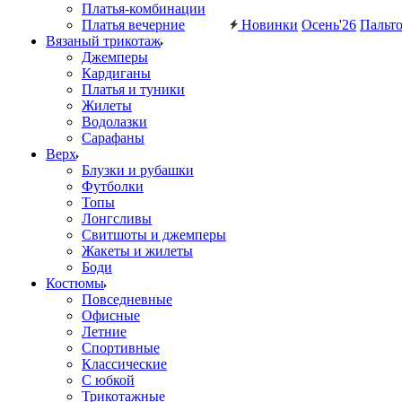
Платья-комбинации
Платья вечерние
Новинки
Осень'26
Пальт
Вязаный трикотаж
Джемперы
Кардиганы
Платья и туники
Жилеты
Водолазки
Сарафаны
Верх
Блузки и рубашки
Футболки
Топы
Лонгсливы
Свитшоты и джемперы
Жакеты и жилеты
Боди
Костюмы
Повседневные
Офисные
Летние
Спортивные
Классические
С юбкой
Трикотажные