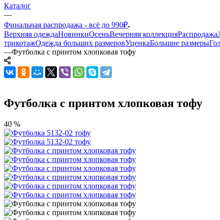
Каталог
—
Финальная распродажа - всё до 990₽
Верхняя одежда
Новинки
Осень
Вечерняя коллекция
Распродажа
трикотаж
Одежда больших размеров
Уценка
Большие размеры
Го
—
Футболка с принтом хлопковая тофу
Футболка с принтом хлопковая тофу
40 %