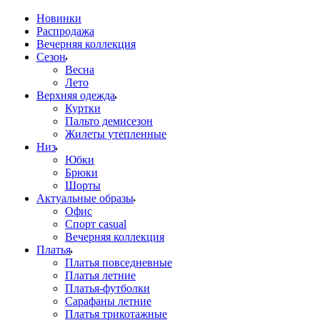
Новинки
Распродажа
Вечерняя коллекция
Сезон
Весна
Лето
Верхняя одежда
Куртки
Пальто демисезон
Жилеты утепленные
Низ
Юбки
Брюки
Шорты
Актуальные образы
Офис
Спорт casual
Вечерняя коллекция
Платья
Платья повседневные
Платья летние
Платья-футболки
Сарафаны летние
Платья трикотажные