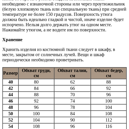
необходимо с изнаночной стороны или через проутюжильник
(белую хлопковую ткань или специальную ткань) при средней
температуре не более 150 градусов. Поверхность утюга
должна быть идеально гладкой и чистой, иначе изделие будет
испорчено. Нельзя долго держать утюг на одном месте.
Нажимайте утюгом, а не водите им по поверхности.
Хранение
Хранить изделия из костюмной ткани следует в шкафу, в
месте, закрытом от солнечных лучей. Вещи и шкаф
периодически необходимо проветривать.
Обхват груди,
Обхват талии,
Обхват бедер,
Размер
см
см
см
40
80
62
88
42
84
66
92
44
88
70
96
46
92
74
100
48
96
78
104
50
100
84
108
52
104
90
112
54
108
96
116