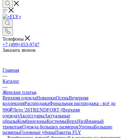
Телефоны
+7 (499) 653-9747
Заказать звонок
Главная
—
Каталог
—
Женские платья
Верхняя одежда
Новинки
Осень
Вечерняя
коллекция
Распродажа
Финальная распродажа - всё до
990₽
Лето '26
TRENDFORT (Верхняя
одежда)
Аксессуары
Актуальные
образы
Комбинезоны
Костюмы
Верх
Низ
Вязаный
трикотаж
Одежда больших размеров
Уценка
Большие
размеры
Головные уборы
Пакеты FLY
—
Комбинезон летний брючный в полоску на песочном