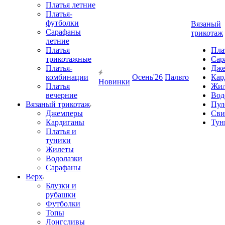
Платья летние
Платья-
футболки
Вязаный
Сарафаны
трикотаж
летние
Платья
Пла
трикотажные
Сар
Платья-
Дже
комбинации
Осень'26
Пальто
Кар
Новинки
Платья
Жил
вечерние
Вод
Вязаный трикотаж
Пул
Джемперы
Сви
Кардиганы
Тун
Платья и
туники
Жилеты
Водолазки
Сарафаны
Верх
Блузки и
рубашки
Футболки
Топы
Лонгсливы