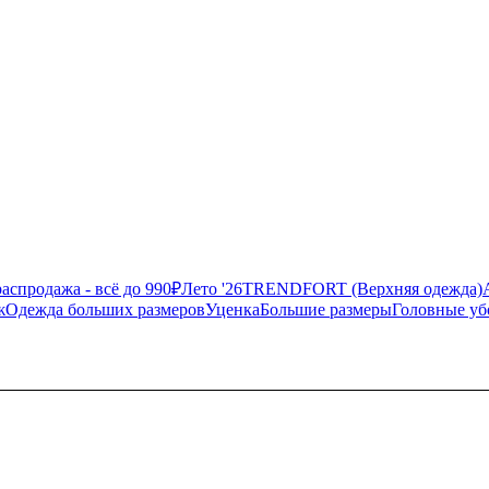
аспродажа - всё до 990₽
Лето '26
TRENDFORT (Верхняя одежда)
ж
Одежда больших размеров
Уценка
Большие размеры
Головные у