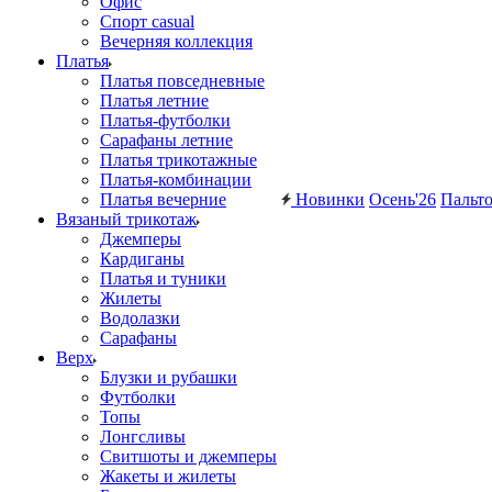
Офис
Спорт casual
Вечерняя коллекция
Платья
Платья повседневные
Платья летние
Платья-футболки
Сарафаны летние
Платья трикотажные
Платья-комбинации
Платья вечерние
Новинки
Осень'26
Пальт
Вязаный трикотаж
Джемперы
Кардиганы
Платья и туники
Жилеты
Водолазки
Сарафаны
Верх
Блузки и рубашки
Футболки
Топы
Лонгсливы
Свитшоты и джемперы
Жакеты и жилеты