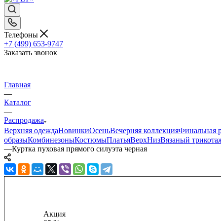
Телефоны
+7 (499) 653-9747
Заказать звонок
Главная
—
Каталог
—
Распродажа
Верхняя одежда
Новинки
Осень
Вечерняя коллекция
Финальная р
образы
Комбинезоны
Костюмы
Платья
Верх
Низ
Вязаный трикота
—
Куртка пуховая прямого силуэта черная
Акция