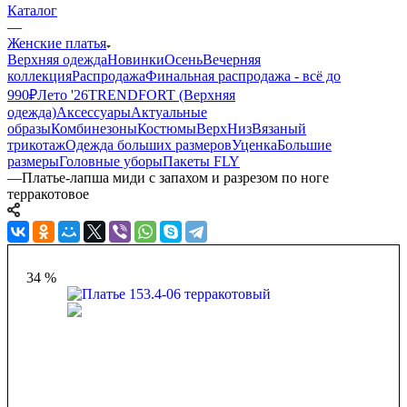
Каталог
—
Женские платья
Верхняя одежда
Новинки
Осень
Вечерняя
коллекция
Распродажа
Финальная распродажа - всё до
990₽
Лето '26
TRENDFORT (Верхняя
одежда)
Аксессуары
Актуальные
образы
Комбинезоны
Костюмы
Верх
Низ
Вязаный
трикотаж
Одежда больших размеров
Уценка
Большие
размеры
Головные уборы
Пакеты FLY
—
Платье-лапша миди с запахом и разрезом по ноге
терракотовое
34 %