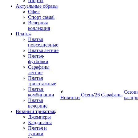
Шорты
Актуальные образы
Офис
Спорт casual
Вечерняя
коллекция
Платья
Платья
повседневные
Платья летние
Платья-
футболки
Сарафаны
летние
Платья
трикотажные
Платья-
Сезон
комбинации
Осень'26
Сарафаны
Новинки
распр
Платья
вечерние
Вязаный трикотаж
Джемперы
Кардиганы
Платья и
туники