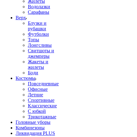
Жилеты
Водолазки
Сарафаны
Верх
Блузки и
рубашки
Футболки
Топы
Лонгсливы
Свитшоты и
джемперы
Жакеты и
жилеты
Боди
Костюмы
Повседневные
Офисные
Летние
Спортивные
Классические
С юбкой
Трикотажные
Головные уборы
Комбинезоны
Ликвидация PLUS