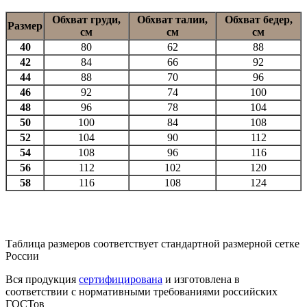
Обхват груди,
Обхват талии,
Обхват бедер,
Размер
см
см
см
40
80
62
88
42
84
66
92
44
88
70
96
46
92
74
100
48
96
78
104
50
100
84
108
52
104
90
112
54
108
96
116
56
112
102
120
58
116
108
124
Таблица размеров соответствует стандартной размерной сетке
России
Вся продукция
сертифицирована
и изготовлена в
соответствии с нормативными требованиями российских
ГОСТов