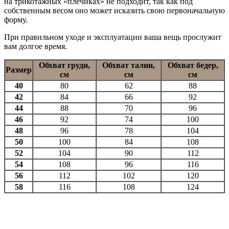
на трикотажных «плечиках» не подходит, так как под
собственным весом оно может исказить свою первоначальную
форму.
При правильном уходе и эксплуатации ваша вещь прослужит
вам долгое время.
Обхват груди,
Обхват талии,
Обхват бедер,
Размер
см
см
см
40
80
62
88
42
84
66
92
44
88
70
96
46
92
74
100
48
96
78
104
50
100
84
108
52
104
90
112
54
108
96
116
56
112
102
120
58
116
108
124