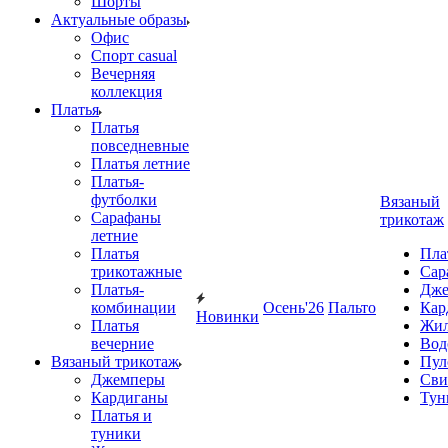
Шорты
Актуальные образы
Офис
Спорт casual
Вечерняя
коллекция
Платья
Платья
повседневные
Платья летние
Платья-
футболки
Вязаный
Сарафаны
трикотаж
летние
Платья
Пла
трикотажные
Сар
Платья-
Дже
комбинации
Осень'26
Пальто
Кар
Новинки
Платья
Жил
вечерние
Вод
Вязаный трикотаж
Пул
Джемперы
Сви
Кардиганы
Тун
Платья и
туники