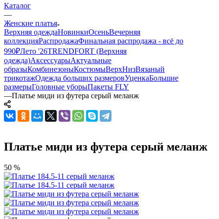
Каталог
—
Женские платья
Верхняя одежда
Новинки
Осень
Вечерняя
коллекция
Распродажа
Финальная распродажа - всё до
990₽
Лето '26
TRENDFORT (Верхняя
одежда)
Аксессуары
Актуальные
образы
Комбинезоны
Костюмы
Верх
Низ
Вязаный
трикотаж
Одежда больших размеров
Уценка
Большие
размеры
Головные уборы
Пакеты FLY
—
Платье миди из футера серый меланж
Платье миди из футера серый меланж
50 %