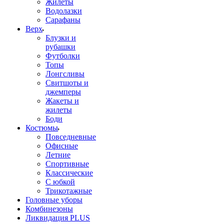
Жилеты
Водолазки
Сарафаны
Верх
Блузки и
рубашки
Футболки
Топы
Лонгсливы
Свитшоты и
джемперы
Жакеты и
жилеты
Боди
Костюмы
Повседневные
Офисные
Летние
Спортивные
Классические
С юбкой
Трикотажные
Головные уборы
Комбинезоны
Ликвидация PLUS