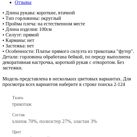
Отзывы
• Длина рукава: короткие, втачной
• Тип горловины: округлый
• Пройма плеча: на естественном месте
• Длина изделия: 100см
• Силуэт: прямой
• Карманы: нет
• Застежка: нет
• Особенности: Платье прямого силуэта из трикотажа "футер".
Детали: горловина обработана бейкой, по переду выполнена
декоративная настрочка, короткий рукав с отворотом. Без
застежки.
Модель представлена в нескольких цветовых вариантах. Для
просмотра всех вариантов наберите в строке поиска 2-124
Ткань
трикотаж
Состав
хлопок 70%, полиэстер 27%, эластан 3%
Цвет