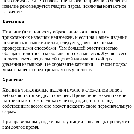
появляться ласы. Во избежание такого неприятного явления
изделие рекомендуется гладить паром, исключая контактное
глажение.
Катышки
Пиллинг (или попросту образование катышек) на
трикотажных изделиях неизбежен, и если на Вашем изделии
появились катышки-пилли, следует удалять их только
проверенными способами. Чем большей эластичностью
обладает полотно, тем больше оно скатывается. Лучше всего
пользоваться специальной щеткой или машинкой для
удаления катышков. Не обрывайте катышки — такой подход
может нанести вред трикотажному полотну.
Хранение
Хранить трикотажные изделия нужно в сложенном виде в
небольшой стопке других вещей. Привычное развешивание
на трикотажных «плечиках» не подходит, так как под
собственным весом оно может исказить свою первоначальную
форму.
При правильном уходе и эксплуатации ваша вещь прослужит
вам долгое время.