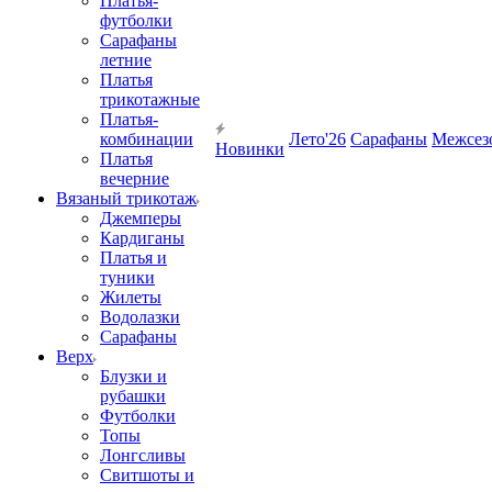
Платья-
футболки
Сарафаны
летние
Платья
трикотажные
Платья-
комбинации
Лето'26
Сарафаны
Межсез
Новинки
Платья
вечерние
Вязаный трикотаж
Джемперы
Кардиганы
Платья и
туники
Жилеты
Водолазки
Сарафаны
Верх
Блузки и
рубашки
Футболки
Топы
Лонгсливы
Свитшоты и