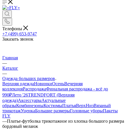
Телефоны
+7 (499) 653-9747
Заказать звонок
Главная
—
Каталог
—
Одежда больших размеров
Верхняя одежда
Новинки
Осень
Вечерняя
коллекция
Распродажа
Финальная распродажа - всё до
990₽
Лето '26
TRENDFORT (Верхняя
одежда)
Аксессуары
Актуальные
образы
Комбинезоны
Костюмы
Платья
Верх
Низ
Вязаный
трикотаж
Уценка
Большие размеры
Головные уборы
Пакеты
FLY
—
Платье-футболка трикотажное из хлопка большого размера
бордовый меланж