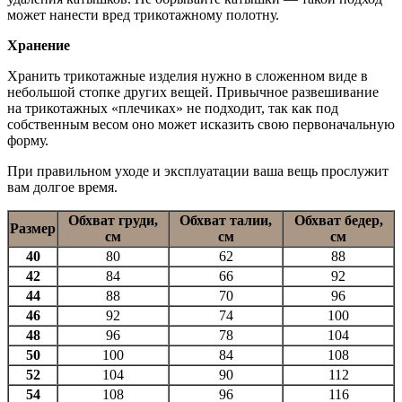
может нанести вред трикотажному полотну.
Хранение
Хранить трикотажные изделия нужно в сложенном виде в
небольшой стопке других вещей. Привычное развешивание
на трикотажных «плечиках» не подходит, так как под
собственным весом оно может исказить свою первоначальную
форму.
При правильном уходе и эксплуатации ваша вещь прослужит
вам долгое время.
Обхват груди,
Обхват талии,
Обхват бедер,
Размер
см
см
см
40
80
62
88
42
84
66
92
44
88
70
96
46
92
74
100
48
96
78
104
50
100
84
108
52
104
90
112
54
108
96
116