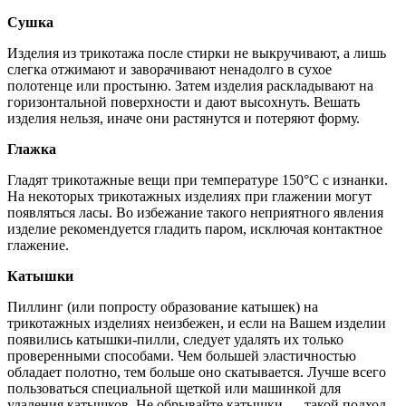
Сушка
Изделия из трикотажа после стирки не выкручивают, а лишь
слегка отжимают и заворачивают ненадолго в сухое
полотенце или простыню. Затем изделия раскладывают на
горизонтальной поверхности и дают высохнуть. Вешать
изделия нельзя, иначе они растянутся и потеряют форму.
Глажка
Гладят трикотажные вещи при температуре 150°С с изнанки.
На некоторых трикотажных изделиях при глажении могут
появляться ласы. Во избежание такого неприятного явления
изделие рекомендуется гладить паром, исключая контактное
глажение.
Катышки
Пиллинг (или попросту образование катышек) на
трикотажных изделиях неизбежен, и если на Вашем изделии
появились катышки-пилли, следует удалять их только
проверенными способами. Чем большей эластичностью
обладает полотно, тем больше оно скатывается. Лучше всего
пользоваться специальной щеткой или машинкой для
удаления катышков. Не обрывайте катышки — такой подход