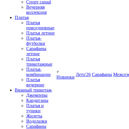
Спорт casual
Вечерняя
коллекция
Платья
Платья
повседневные
Платья летние
Платья-
футболки
Сарафаны
летние
Платья
трикотажные
Платья-
комбинации
Лето'26
Сарафаны
Межсез
Новинки
Платья
вечерние
Вязаный трикотаж
Джемперы
Кардиганы
Платья и
туники
Жилеты
Водолазки
Сарафаны