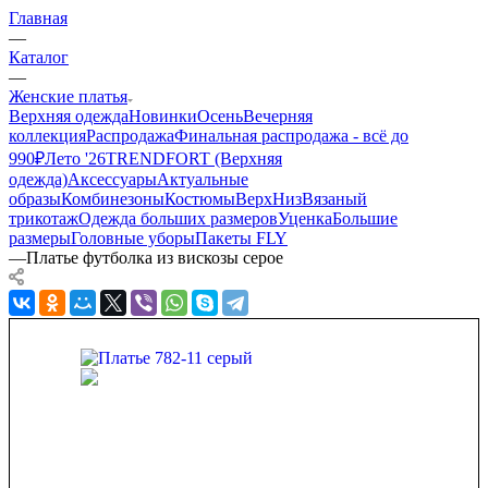
Главная
—
Каталог
—
Женские платья
Верхняя одежда
Новинки
Осень
Вечерняя
коллекция
Распродажа
Финальная распродажа - всё до
990₽
Лето '26
TRENDFORT (Верхняя
одежда)
Аксессуары
Актуальные
образы
Комбинезоны
Костюмы
Верх
Низ
Вязаный
трикотаж
Одежда больших размеров
Уценка
Большие
размеры
Головные уборы
Пакеты FLY
—
Платье футболка из вискозы серое