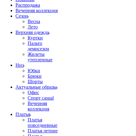
Распродажа
Вечерняя коллекция
Сезон
Весна
Лето
Верхняя одежда
Куртки
Пальто
демисезон
Жилеты
утепленные
Низ
Юбки
Брюки
Шорты
Актуальные образы
Офис
Спорт casual
Вечерняя
коллекция
Платья
Платья
повседневные
Платья летние