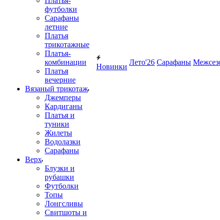
Платья-
футболки
Сарафаны
летние
Платья
трикотажные
Платья-
комбинации
Лето'26
Сарафаны
Межсез
Новинки
Платья
вечерние
Вязаный трикотаж
Джемперы
Кардиганы
Платья и
туники
Жилеты
Водолазки
Сарафаны
Верх
Блузки и
рубашки
Футболки
Топы
Лонгсливы
Свитшоты и