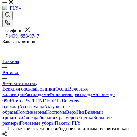
Телефоны
+7 (499) 653-9747
Заказать звонок
Главная
—
Каталог
—
Женские платья
Верхняя одежда
Новинки
Осень
Вечерняя
коллекция
Распродажа
Финальная распродажа - всё до
990₽
Лето '26
TRENDFORT (Верхняя
одежда)
Аксессуары
Актуальные
образы
Комбинезоны
Костюмы
Верх
Низ
Вязаный
трикотаж
Одежда больших размеров
Уценка
Большие
размеры
Головные уборы
Пакеты FLY
—
Платье трикотажное свободное с длинным рукавом какао