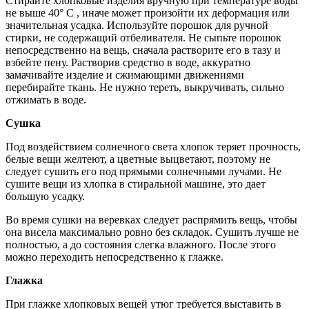
Стирайте хлопковые изделия вручную при температуре воды
не выше 40° С , иначе может произойти их деформация или
значительная усадка. Используйте порошок для ручной
стирки, не содержащий отбеливателя. Не сыпьте порошок
непосредственно на вещь, сначала растворите его в тазу и
взбейте пену. Растворив средство в воде, аккуратно
замачивайте изделие и сжимающими движениями
перебирайте ткань. Не нужно тереть, выкручивать, сильно
отжимать в воде.
Сушка
Под воздействием солнечного света хлопок теряет прочность,
белые вещи желтеют, а цветные выцветают, поэтому не
следует сушить его под прямыми солнечными лучами. Не
сушите вещи из хлопка в стиральной машине, это дает
большую усадку.
Во время сушки на веревках следует распрямить вещь, чтобы
она висела максимально ровно без складок. Сушить лучше не
полностью, а до состояния слегка влажного. После этого
можно переходить непосредственно к глажке.
Глажка
При глажке хлопковых вещей утюг требуется выставить в