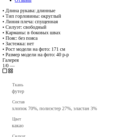
Отзывы
• Длина рукава: длинные
• Тип горловины: округлый
• Линия плеча: спущенная
• Силуэт: свободный
• Карманы: в боковых швах
• Пояс: без пояса
• Застежка: нет
• Рост модели на фото: 171 см
• Размер модели на фото: 40 р-р
Галерея
1/0
—
Ткань
футер
Состав
хлопок 70%, полиэстер 27%, эластан 3%
Цвет
какао
Силуэт