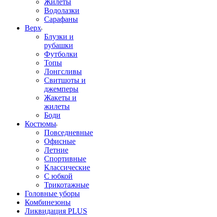
Жилеты
Водолазки
Сарафаны
Верх
Блузки и
рубашки
Футболки
Топы
Лонгсливы
Свитшоты и
джемперы
Жакеты и
жилеты
Боди
Костюмы
Повседневные
Офисные
Летние
Спортивные
Классические
С юбкой
Трикотажные
Головные уборы
Комбинезоны
Ликвидация PLUS