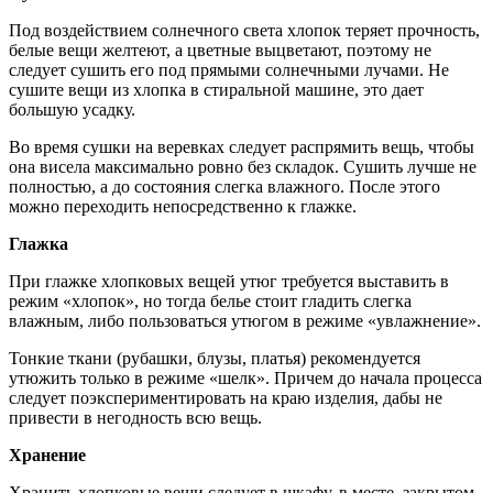
Под воздействием солнечного света хлопок теряет прочность,
белые вещи желтеют, а цветные выцветают, поэтому не
следует сушить его под прямыми солнечными лучами. Не
сушите вещи из хлопка в стиральной машине, это дает
большую усадку.
Во время сушки на веревках следует распрямить вещь, чтобы
она висела максимально ровно без складок. Сушить лучше не
полностью, а до состояния слегка влажного. После этого
можно переходить непосредственно к глажке.
Глажка
При глажке хлопковых вещей утюг требуется выставить в
режим «хлопок», но тогда белье стоит гладить слегка
влажным, либо пользоваться утюгом в режиме «увлажнение».
Тонкие ткани (рубашки, блузы, платья) рекомендуется
утюжить только в режиме «шелк». Причем до начала процесса
следует поэкспериментировать на краю изделия, дабы не
привести в негодность всю вещь.
Хранение
Хранить хлопковые вещи следует в шкафу, в месте, закрытом