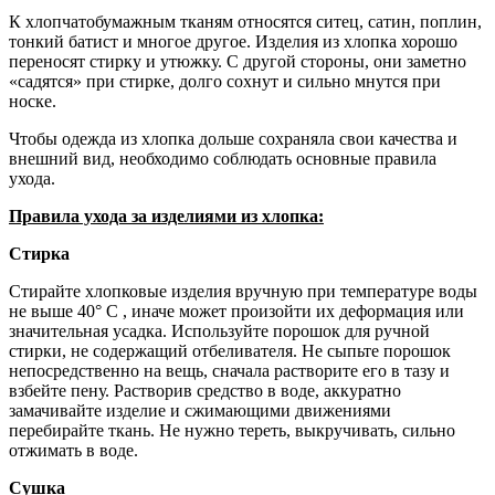
К хлопчатобумажным тканям относятся ситец, сатин, поплин,
тонкий батист и многое другое. Изделия из хлопка хорошо
переносят стирку и утюжку. С другой стороны, они заметно
«садятся» при стирке, долго сохнут и сильно мнутся при
носке.
Чтобы одежда из хлопка дольше сохраняла свои качества и
внешний вид, необходимо соблюдать основные правила
ухода.
Правила ухода за изделиями из хлопка:
Стирка
Стирайте хлопковые изделия вручную при температуре воды
не выше 40° С , иначе может произойти их деформация или
значительная усадка. Используйте порошок для ручной
стирки, не содержащий отбеливателя. Не сыпьте порошок
непосредственно на вещь, сначала растворите его в тазу и
взбейте пену. Растворив средство в воде, аккуратно
замачивайте изделие и сжимающими движениями
перебирайте ткань. Не нужно тереть, выкручивать, сильно
отжимать в воде.
Сушка