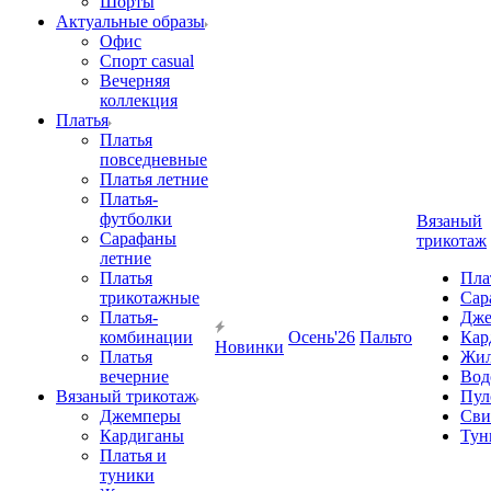
Шорты
Актуальные образы
Офис
Спорт casual
Вечерняя
коллекция
Платья
Платья
повседневные
Платья летние
Платья-
футболки
Вязаный
Сарафаны
трикотаж
летние
Платья
Пла
трикотажные
Сар
Платья-
Дже
комбинации
Осень'26
Пальто
Кар
Новинки
Платья
Жил
вечерние
Вод
Вязаный трикотаж
Пул
Джемперы
Сви
Кардиганы
Тун
Платья и
туники