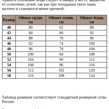
от солнечных лучей, так как при попадании света ткань
желтеет и становится менее прочной.
Обхват груди,
Обхват талии,
Обхват бедер,
Размер
см
см
см
40
80
62
88
42
84
66
92
44
88
70
96
46
92
74
100
48
96
78
104
50
100
84
108
52
104
90
112
54
108
96
116
56
112
102
120
58
116
108
124
Таблица размеров соответствует стандартной размерной сетке
России