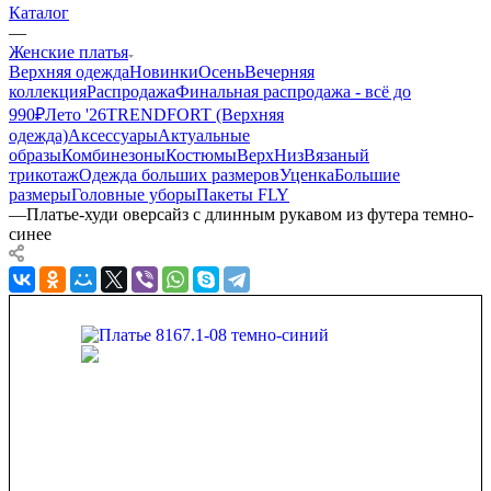
Каталог
—
Женские платья
Верхняя одежда
Новинки
Осень
Вечерняя
коллекция
Распродажа
Финальная распродажа - всё до
990₽
Лето '26
TRENDFORT (Верхняя
одежда)
Аксессуары
Актуальные
образы
Комбинезоны
Костюмы
Верх
Низ
Вязаный
трикотаж
Одежда больших размеров
Уценка
Большие
размеры
Головные уборы
Пакеты FLY
—
Платье-худи оверсайз с длинным рукавом из футера темно-
синее