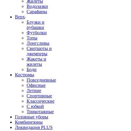
Жилеты
Водолазки
Сарафаны
Верх
Блузки и
рубашки
Футболки
Топы
Лонгсливы
Свитшоты и
джемперы
Жакеты и
жилеты
Боди
Костюмы
Повседневные
Офисные
Летние
Спортивные
Классические
С юбкой
Трикотажные
Головные уборы
Комбинезоны
Ликвидация PLUS