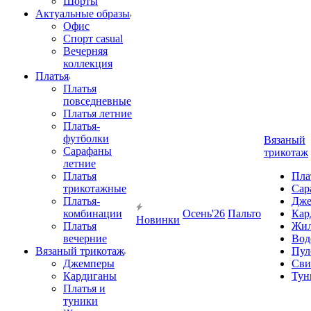
Шорты
Актуальные образы
Офис
Спорт casual
Вечерняя
коллекция
Платья
Платья
повседневные
Платья летние
Платья-
футболки
Вязаный
Сарафаны
трикотаж
летние
Платья
Пла
трикотажные
Сар
Платья-
Дже
комбинации
Осень'26
Пальто
Кар
Новинки
Платья
Жил
вечерние
Вод
Вязаный трикотаж
Пул
Джемперы
Сви
Кардиганы
Тун
Платья и
туники