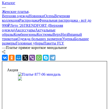
Каталог
—
Женские платья
Верхняя одежда
Новинки
Осень
Вечерняя
коллекция
Распродажа
Финальная распродажа - всё до
990₽
Лето '26
TRENDFORT (Верхняя
одежда)
Аксессуары
Актуальные
образы
Комбинезоны
Костюмы
Верх
Низ
Вязаный
трикотаж
Одежда больших размеров
Уценка
Большие
размеры
Головные уборы
Пакеты FLY
—
Платье прямое короткое миндальное
Акция