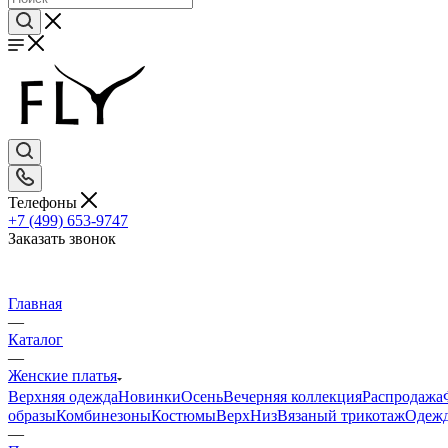
Телефоны
+7 (499) 653-9747
Заказать звонок
Главная
—
Каталог
—
Женские платья
Верхняя одежда
Новинки
Осень
Вечерняя коллекция
Распродажа
образы
Комбинезоны
Костюмы
Верх
Низ
Вязаный трикотаж
Одежд
—