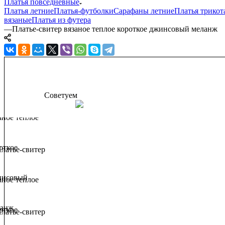
Платья повседневные
Платья летние
Платья-футболки
Сарафаны летние
Платья трико
вязаные
Платья из футера
—
Платье-свитер вязаное теплое короткое джинсовый меланж
Советуем