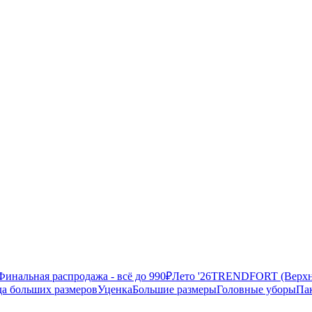
Финальная распродажа - всё до 990₽
Лето '26
TRENDFORT (Верхня
а больших размеров
Уценка
Большие размеры
Головные уборы
Па