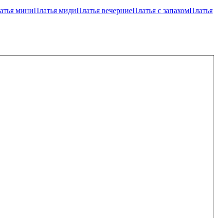
атья мини
Платья миди
Платья вечерние
Платья с запахом
Платья