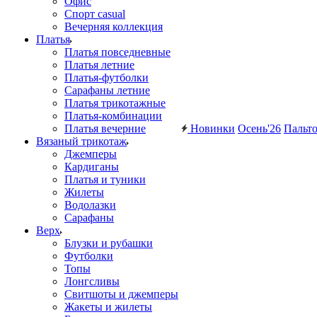
Офис
Спорт casual
Вечерняя коллекция
Платья
Платья повседневные
Платья летние
Платья-футболки
Сарафаны летние
Платья трикотажные
Платья-комбинации
Платья вечерние
Новинки
Осень'26
Пальт
Вязаный трикотаж
Джемперы
Кардиганы
Платья и туники
Жилеты
Водолазки
Сарафаны
Верх
Блузки и рубашки
Футболки
Топы
Лонгсливы
Свитшоты и джемперы
Жакеты и жилеты