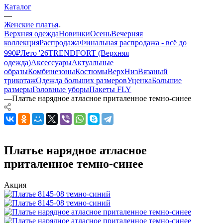
Каталог
—
Женские платья
Верхняя одежда
Новинки
Осень
Вечерняя
коллекция
Распродажа
Финальная распродажа - всё до
990₽
Лето '26
TRENDFORT (Верхняя
одежда)
Аксессуары
Актуальные
образы
Комбинезоны
Костюмы
Верх
Низ
Вязаный
трикотаж
Одежда больших размеров
Уценка
Большие
размеры
Головные уборы
Пакеты FLY
—
Платье нарядное атласное приталенное темно-синее
Платье нарядное атласное
приталенное темно-синее
Акция