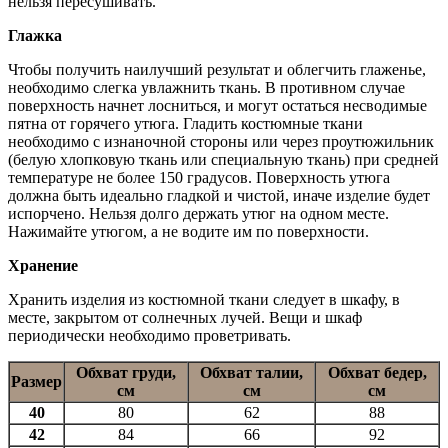
нельзя пересушивать.
Глажка
Чтобы получить наилучший результат и облегчить глаженье,
необходимо слегка увлажнить ткань. В противном случае
поверхность начнет лосниться, и могут остаться несводимые
пятна от горячего утюга. Гладить костюмные ткани
необходимо с изнаночной стороны или через проутюжильник
(белую хлопковую ткань или специальную ткань) при средней
температуре не более 150 градусов. Поверхность утюга
должна быть идеально гладкой и чистой, иначе изделие будет
испорчено. Нельзя долго держать утюг на одном месте.
Нажимайте утюгом, а не водите им по поверхности.
Хранение
Хранить изделия из костюмной ткани следует в шкафу, в
месте, закрытом от солнечных лучей. Вещи и шкаф
периодически необходимо проветривать.
Обхват груди,
Обхват талии,
Обхват бедер,
Размер
см
см
см
40
80
62
88
42
84
66
92