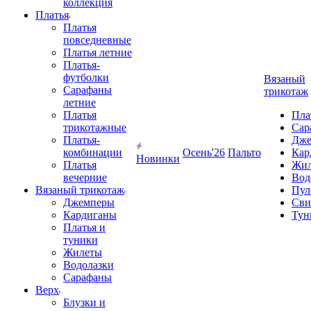
коллекция
Платья
Платья
повседневные
Платья летние
Платья-
футболки
Вязаный
Сарафаны
трикотаж
летние
Платья
Пла
трикотажные
Сар
Платья-
Дже
комбинации
Осень'26
Пальто
Кар
Новинки
Платья
Жил
вечерние
Вод
Вязаный трикотаж
Пул
Джемперы
Сви
Кардиганы
Тун
Платья и
туники
Жилеты
Водолазки
Сарафаны
Верх
Блузки и