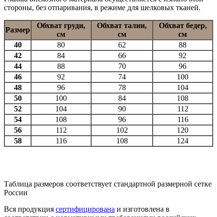
стороны, без отпаривания, в режиме для шелковых тканей.
Обхват груди,
Обхват талии,
Обхват бедер,
Размер
см
см
см
40
80
62
88
42
84
66
92
44
88
70
96
46
92
74
100
48
96
78
104
50
100
84
108
52
104
90
112
54
108
96
116
56
112
102
120
58
116
108
124
Таблица размеров соответствует стандартной размерной сетке
России
Вся продукция
сертифицирована
и изготовлена в