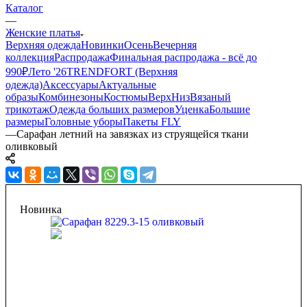
Каталог
—
Женские платья
Верхняя одежда
Новинки
Осень
Вечерняя
коллекция
Распродажа
Финальная распродажа - всё до
990₽
Лето '26
TRENDFORT (Верхняя
одежда)
Аксессуары
Актуальные
образы
Комбинезоны
Костюмы
Верх
Низ
Вязаный
трикотаж
Одежда больших размеров
Уценка
Большие
размеры
Головные уборы
Пакеты FLY
—
Сарафан летний на завязках из струящейся ткани
оливковый
Новинка