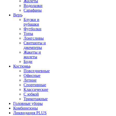
Жилеты
Водолазки
Сарафаны
Верх
Блузки и
рубашки
Футболки
Топы
Лонгсливы
Свитшоты и
джемперы
Жакеты и
жилеты
Боди
Костюмы
Повседневные
Офисные
Летние
Спортивные
Классические
С юбкой
Трикотажные
Головные уборы
Комбинезоны
Ликвидация PLUS