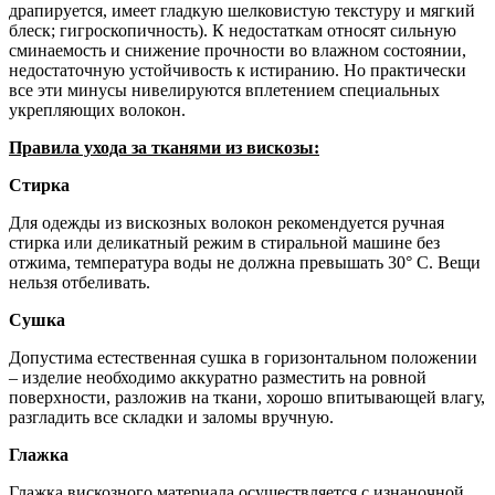
драпируется, имеет гладкую шелковистую текстуру и мягкий
блеск; гигроскопичность). К недостаткам относят сильную
сминаемость и снижение прочности во влажном состоянии,
недостаточную устойчивость к истиранию. Но практически
все эти минусы нивелируются вплетением специальных
укрепляющих волокон.
Правила ухода за тканями из вискозы:
Стирка
Для одежды из вискозных волокон рекомендуется ручная
стирка или деликатный режим в стиральной машине без
отжима, температура воды не должна превышать 30° С. Вещи
нельзя отбеливать.
Сушка
Допустима естественная сушка в горизонтальном положении
– изделие необходимо аккуратно разместить на ровной
поверхности, разложив на ткани, хорошо впитывающей влагу,
разгладить все складки и заломы вручную.
Глажка
Глажка вискозного материала осуществляется с изнаночной