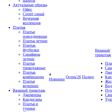
Шорты
Актуальные образы
Офис
Спорт casual
Вечерняя
коллекция
Платья
Платья
повседневные
Платья летние
Платья-
футболки
Вязаный
Сарафаны
трикотаж
летние
Платья
Пла
трикотажные
Сар
Платья-
Дже
комбинации
Осень'26
Пальто
Кар
Новинки
Платья
Жил
вечерние
Вод
Вязаный трикотаж
Пул
Джемперы
Сви
Кардиганы
Тун
Платья и
туники