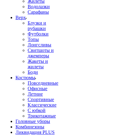
Жилеты
Водолазки
Сарафаны
Верх
Блузки и
рубашки
Футболки
Топы
Лонгсливы
Свитшоты и
джемперы
Жакеты и
жилеты
Боди
Костюмы
Повседневные
Офисные
Летние
Спортивные
Классические
С юбкой
Трикотажные
Головные уборы
Комбинезоны
Ликвидация PLUS