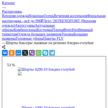
Каталог
—
Распродажа
Верхняя одежда
Новинки
Осень
Вечерняя коллекция
Финальная
распродажа - всё до 990₽
Лето '26
TRENDFORT (Верхняя
одежда)
Аксессуары
Актуальные
образы
Комбинезоны
Костюмы
Платья
Верх
Низ
Вязаный
трикотаж
Одежда больших размеров
Уценка
Большие
размеры
Головные уборы
Пакеты FLY
—
Шорты боксеры льняные на резинке бледно-голубые
53 %