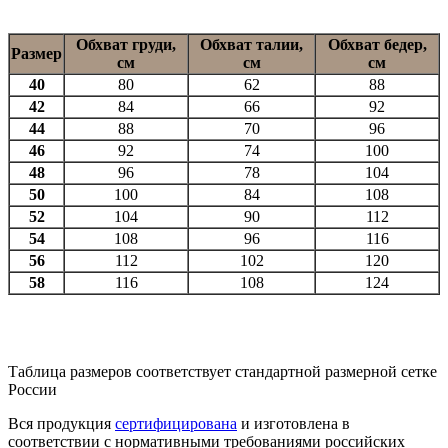
Обхват груди,
Обхват талии,
Обхват бедер,
Размер
см
см
см
40
80
62
88
42
84
66
92
44
88
70
96
46
92
74
100
48
96
78
104
50
100
84
108
52
104
90
112
54
108
96
116
56
112
102
120
58
116
108
124
Таблица размеров соответствует стандартной размерной сетке
России
Вся продукция
сертифицирована
и изготовлена в
соответствии с нормативными требованиями российских