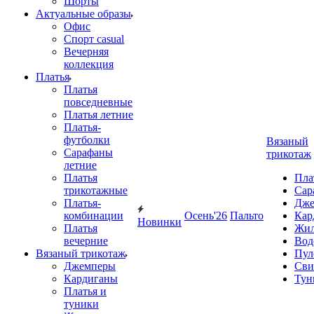
Шорты
Актуальные образы
Офис
Спорт casual
Вечерняя
коллекция
Платья
Платья
повседневные
Платья летние
Платья-
футболки
Вязаный
Сарафаны
трикотаж
летние
Платья
Пла
трикотажные
Сар
Платья-
Дже
комбинации
Осень'26
Пальто
Кар
Новинки
Платья
Жил
вечерние
Вод
Вязаный трикотаж
Пул
Джемперы
Сви
Кардиганы
Тун
Платья и
туники