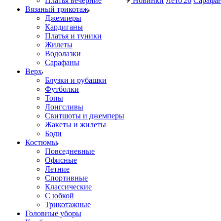
Платья вечерние
Новинки
Лето'26
Сарафа
Вязаный трикотаж
Джемперы
Кардиганы
Платья и туники
Жилеты
Водолазки
Сарафаны
Верх
Блузки и рубашки
Футболки
Топы
Лонгсливы
Свитшоты и джемперы
Жакеты и жилеты
Боди
Костюмы
Повседневные
Офисные
Летние
Спортивные
Классические
С юбкой
Трикотажные
Головные уборы