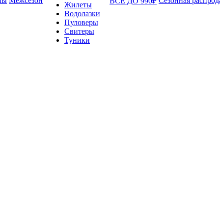
ны
Межсезон
Сезонная распрод
ВСЁ ДО 990₽
Жилеты
Водолазки
Пуловеры
Свитеры
Туники