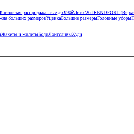
Финальная распродажа - всё до 990₽
Лето '26
TRENDFORT (Верхня
жда больших размеров
Уценка
Большие размеры
Головные уборы
П
ы
Жакеты и жилеты
Боди
Лонгсливы
Худи