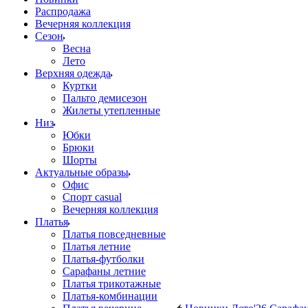
Распродажа
Вечерняя коллекция
Сезон
Весна
Лето
Верхняя одежда
Куртки
Пальто демисезон
Жилеты утепленные
Низ
Юбки
Брюки
Шорты
Актуальные образы
Офис
Спорт casual
Вечерняя коллекция
Платья
Платья повседневные
Платья летние
Платья-футболки
Сарафаны летние
Платья трикотажные
Платья-комбинации