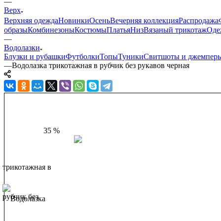
—
Верх
Верхняя одежда
Новинки
Осень
Вечерняя коллекция
Распродажа
образы
Комбинезоны
Костюмы
Платья
Низ
Вязаный трикотаж
Оде
—
Водолазки
Блузки и рубашки
Футболки
Топы
Туники
Свитшоты и джемпер
—
Водолазка трикотажная в рубчик без рукавов черная
35 %