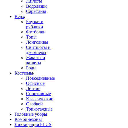
Жилеты
Водолазки
Сарафаны
Верх
Блузки и
рубашки
Футболки
Топы
Лонгсливы
Свитшоты и
джемперы
Жакеты и
жилеты
Боди
Костюмы
Повседневные
Офисные
Летние
Спортивные
Классические
С юбкой
Трикотажные
Головные уборы
Комбинезоны
Ликвидация PLUS