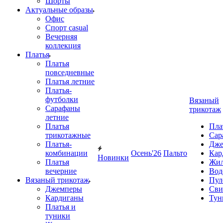
Шорты
Актуальные образы
Офис
Спорт casual
Вечерняя
коллекция
Платья
Платья
повседневные
Платья летние
Платья-
футболки
Вязаный
Сарафаны
трикотаж
летние
Платья
Пла
трикотажные
Сар
Платья-
Дже
комбинации
Осень'26
Пальто
Кар
Новинки
Платья
Жил
вечерние
Вод
Вязаный трикотаж
Пул
Джемперы
Сви
Кардиганы
Тун
Платья и
туники