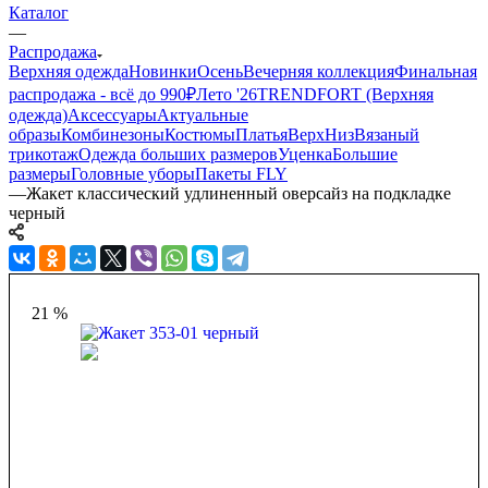
Каталог
—
Распродажа
Верхняя одежда
Новинки
Осень
Вечерняя коллекция
Финальная
распродажа - всё до 990₽
Лето '26
TRENDFORT (Верхняя
одежда)
Аксессуары
Актуальные
образы
Комбинезоны
Костюмы
Платья
Верх
Низ
Вязаный
трикотаж
Одежда больших размеров
Уценка
Большие
размеры
Головные уборы
Пакеты FLY
—
Жакет классический удлиненный оверсайз на подкладке
черный
21 %