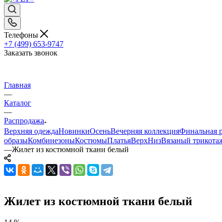
Телефоны
+7 (499) 653-9747
Заказать звонок
Главная
—
Каталог
—
Распродажа
Верхняя одежда
Новинки
Осень
Вечерняя коллекция
Финальная р
образы
Комбинезоны
Костюмы
Платья
Верх
Низ
Вязаный трикота
—
Жилет из костюмной ткани белый
Жилет из костюмной ткани белый