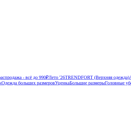
аспродажа - всё до 990₽
Лето '26
TRENDFORT (Верхняя одежда)
ж
Одежда больших размеров
Уценка
Большие размеры
Головные у