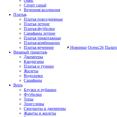
Офис
Спорт casual
Вечерняя коллекция
Платья
Платья повседневные
Платья летние
Платья-футболки
Сарафаны летние
Платья трикотажные
Платья-комбинации
Платья вечерние
Новинки
Осень'26
Пальт
Вязаный трикотаж
Джемперы
Кардиганы
Платья и туники
Жилеты
Водолазки
Сарафаны
Верх
Блузки и рубашки
Футболки
Топы
Лонгсливы
Свитшоты и джемперы
Жакеты и жилеты