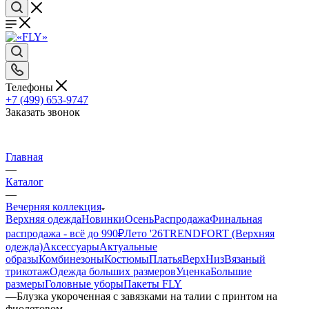
Телефоны
+7 (499) 653-9747
Заказать звонок
Главная
—
Каталог
—
Вечерняя коллекция
Верхняя одежда
Новинки
Осень
Распродажа
Финальная
распродажа - всё до 990₽
Лето '26
TRENDFORT (Верхняя
одежда)
Аксессуары
Актуальные
образы
Комбинезоны
Костюмы
Платья
Верх
Низ
Вязаный
трикотаж
Одежда больших размеров
Уценка
Большие
размеры
Головные уборы
Пакеты FLY
—
Блузка укороченная с завязками на талии с принтом на
фиолетовом