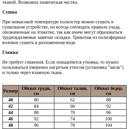
тканей. Возможна химическая чистка.
Сушка
При невысокой температуре полиэстер можно сушить в
сушильном устройстве, но всегда соблюдать правила ухода,
обозначенные на этикетке, так как иначе могут образоваться
трудноудаляемые замятые складки. Трикотаж из полиэфирных
волокон сушить в разложенном виде.
Глажка
Не требует глажения. Если понадобится утюжка, то нужно
пользоваться умеренно нагретым утюгом (установка "шелк")
и только через влажную ткань
.
Обхват груди,
Обхват талии,
Обхват бедер,
Размер
см
см
см
40
80
62
88
42
84
66
92
44
88
70
96
46
92
74
100
48
96
78
104