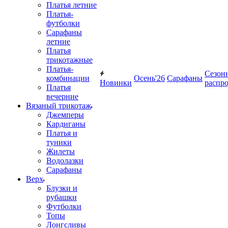
Платья летние
Платья-
футболки
Сарафаны
летние
Платья
трикотажные
Платья-
Сезон
комбинации
Осень'26
Сарафаны
Новинки
распр
Платья
вечерние
Вязаный трикотаж
Джемперы
Кардиганы
Платья и
туники
Жилеты
Водолазки
Сарафаны
Верх
Блузки и
рубашки
Футболки
Топы
Лонгсливы