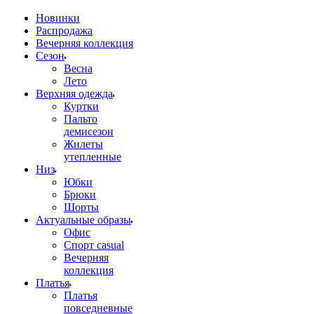
Новинки
Распродажа
Вечерняя коллекция
Сезон
Весна
Лето
Верхняя одежда
Куртки
Пальто
демисезон
Жилеты
утепленные
Низ
Юбки
Брюки
Шорты
Актуальные образы
Офис
Спорт casual
Вечерняя
коллекция
Платья
Платья
повседневные