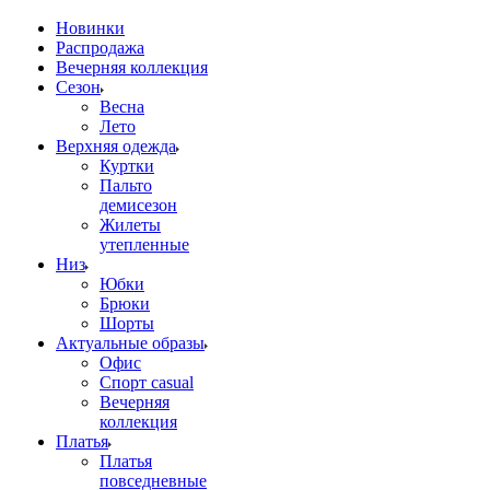
Новинки
Распродажа
Вечерняя коллекция
Сезон
Весна
Лето
Верхняя одежда
Куртки
Пальто
демисезон
Жилеты
утепленные
Низ
Юбки
Брюки
Шорты
Актуальные образы
Офис
Спорт casual
Вечерняя
коллекция
Платья
Платья
повседневные