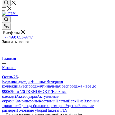
Телефоны
+7 (499) 653-9747
Заказать звонок
Главная
—
Каталог
—
Осень'26
Верхняя одежда
Новинки
Вечерняя
коллекция
Распродажа
Финальная распродажа - всё до
990₽
Лето '26
TRENDFORT (Верхняя
одежда)
Аксессуары
Актуальные
образы
Комбинезоны
Костюмы
Платья
Верх
Низ
Вязаный
трикотаж
Одежда больших размеров
Уценка
Большие
размеры
Головные уборы
Пакеты FLY
—
Брюки палаццо с завышенной талией кофе