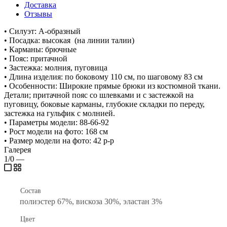
Доставка
Отзывы
• Силуэт: А-образный
• Посадка: высокая (на линии талии)
• Карманы: брючные
• Пояс: притачной
• Застежка: молния, пуговица
• Длина изделия: по боковому 110 см, по шаговому 83 см
• Особенности: Широкие прямые брюки из костюмной ткани.
Детали; притачной пояс со шлевками и с застежкой на
пуговицу, боковые карманы, глубокие складки по переду,
застежка на гульфик с молнией.
• Параметры модели: 88-66-92
• Рост модели на фото: 168 см
• Размер модели на фото: 42 р-р
Галерея
1/0
—
Состав
полиэстер 67%, вискоза 30%, эластан 3%
Цвет