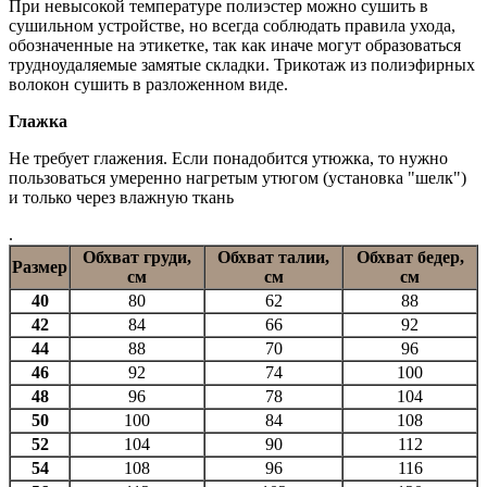
При невысокой температуре полиэстер можно сушить в
сушильном устройстве, но всегда соблюдать правила ухода,
обозначенные на этикетке, так как иначе могут образоваться
трудноудаляемые замятые складки. Трикотаж из полиэфирных
волокон сушить в разложенном виде.
Глажка
Не требует глажения. Если понадобится утюжка, то нужно
пользоваться умеренно нагретым утюгом (установка "шелк")
и только через влажную ткань
.
Обхват груди,
Обхват талии,
Обхват бедер,
Размер
см
см
см
40
80
62
88
42
84
66
92
44
88
70
96
46
92
74
100
48
96
78
104
50
100
84
108
52
104
90
112
54
108
96
116