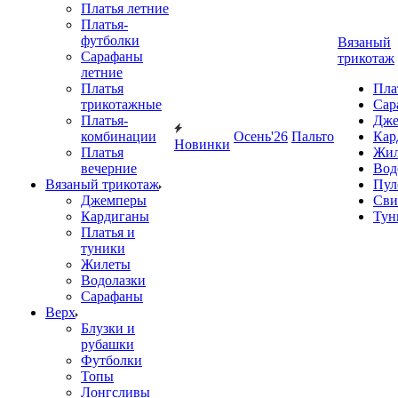
Платья летние
Платья-
футболки
Вязаный
Сарафаны
трикотаж
летние
Платья
Пла
трикотажные
Сар
Платья-
Дже
комбинации
Осень'26
Пальто
Кар
Новинки
Платья
Жил
вечерние
Вод
Вязаный трикотаж
Пул
Джемперы
Сви
Кардиганы
Тун
Платья и
туники
Жилеты
Водолазки
Сарафаны
Верх
Блузки и
рубашки
Футболки
Топы
Лонгсливы