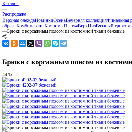
Каталог
—
Распродажа
Верхняя одежда
Новинки
Осень
Вечерняя коллекция
Финальная р
образы
Комбинезоны
Костюмы
Платья
Верх
Низ
Вязаный трикота
—
Брюки с корсажным поясом из костюмной ткани бежевые
Брюки с корсажным поясом из костюмн
44 %