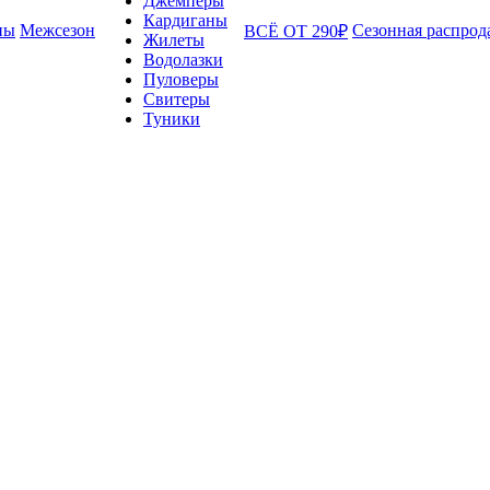
Джемперы
Кардиганы
ны
Межсезон
Сезонная распрод
ВСЁ ОТ 290₽
Жилеты
Водолазки
Пуловеры
Свитеры
Туники