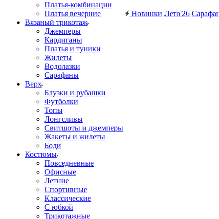
Платья-комбинации
Платья вечерние
Новинки
Лето'26
Сарафа
Вязаный трикотаж
Джемперы
Кардиганы
Платья и туники
Жилеты
Водолазки
Сарафаны
Верх
Блузки и рубашки
Футболки
Топы
Лонгсливы
Свитшоты и джемперы
Жакеты и жилеты
Боди
Костюмы
Повседневные
Офисные
Летние
Спортивные
Классические
С юбкой
Трикотажные