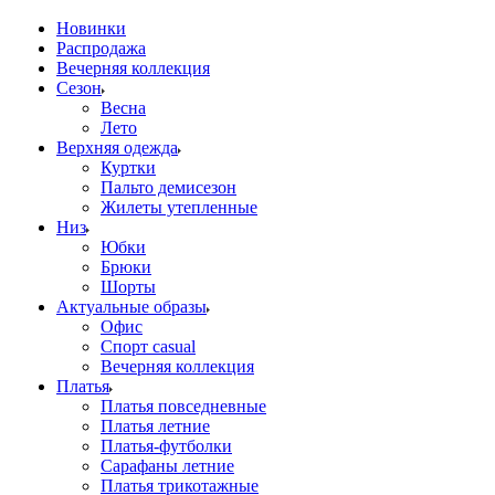
Новинки
Распродажа
Вечерняя коллекция
Сезон
Весна
Лето
Верхняя одежда
Куртки
Пальто демисезон
Жилеты утепленные
Низ
Юбки
Брюки
Шорты
Актуальные образы
Офис
Спорт casual
Вечерняя коллекция
Платья
Платья повседневные
Платья летние
Платья-футболки
Сарафаны летние
Платья трикотажные