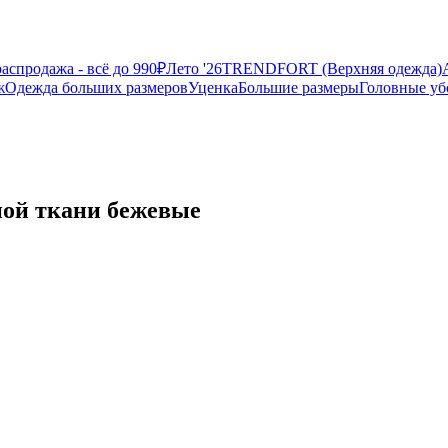
аспродажа - всё до 990₽
Лето '26
TRENDFORT (Верхняя одежда)
ж
Одежда больших размеров
Уценка
Большие размеры
Головные у
ой ткани бежевые