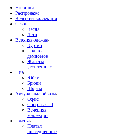
Новинки
Распродажа
Вечерняя коллекция
Сезон
Весна
Лето
Верхняя одежда
Куртки
Пальто
демисезон
Жилеты
утепленные
Низ
Юбки
Брюки
Шорты
Актуальные образы
Офис
Спорт casual
Вечерняя
коллекция
Платья
Платья
повседневные