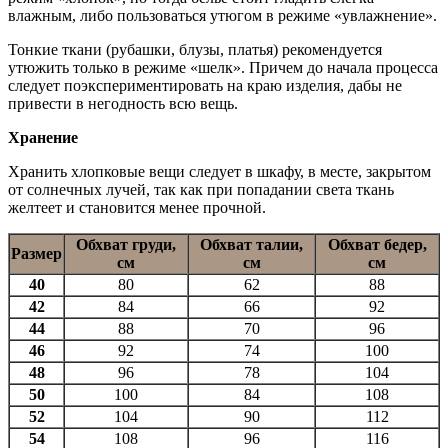
влажным, либо пользоваться утюгом в режиме «увлажнение».
Тонкие ткани (рубашки, блузы, платья) рекомендуется
утюжить только в режиме «шелк». Причем до начала процесса
следует поэкспериментировать на краю изделия, дабы не
привести в негодность всю вещь.
Хранение
Хранить хлопковые вещи следует в шкафу, в месте, закрытом
от солнечных лучей, так как при попадании света ткань
желтеет и становится менее прочной.
Обхват груди,
Обхват талии,
Обхват бедер,
Размер
см
см
см
40
80
62
88
42
84
66
92
44
88
70
96
46
92
74
100
48
96
78
104
50
100
84
108
52
104
90
112
54
108
96
116