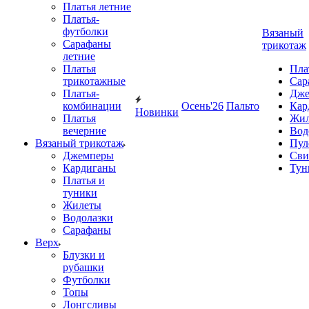
Платья летние
Платья-
футболки
Вязаный
Сарафаны
трикотаж
летние
Платья
Пла
трикотажные
Сар
Платья-
Дже
комбинации
Осень'26
Пальто
Кар
Новинки
Платья
Жил
вечерние
Вод
Вязаный трикотаж
Пул
Джемперы
Сви
Кардиганы
Тун
Платья и
туники
Жилеты
Водолазки
Сарафаны
Верх
Блузки и
рубашки
Футболки
Топы
Лонгсливы