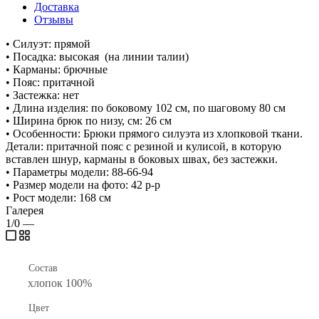
Доставка
Отзывы
• Силуэт: прямой
• Посадка: высокая (на линии талии)
• Карманы: брючные
• Пояс: притачной
• Застежка: нет
• Длина изделия: по боковому 102 см, по шаговому 80 см
• Ширина брюк по низу, см: 26 см
• Особенности: Брюки прямого силуэта из хлопковой ткани.
Детали: притачной пояс с резиной и кулисой, в которую
вставлен шнур, карманы в боковых швах, без застежки.
• Параметры модели: 88-66-94
• Размер модели на фото: 42 р-р
• Рост модели: 168 см
Галерея
1/0
—
Состав
хлопок 100%
Цвет