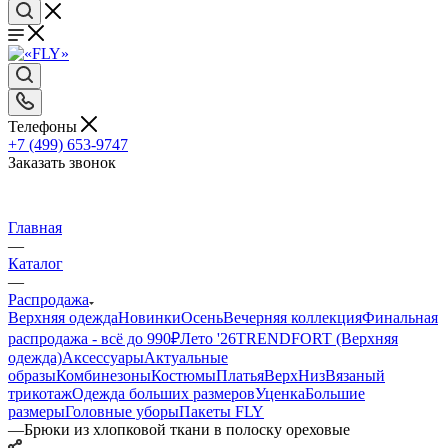
Телефоны
+7 (499) 653-9747
Заказать звонок
Главная
—
Каталог
—
Распродажа
Верхняя одежда
Новинки
Осень
Вечерняя коллекция
Финальная
распродажа - всё до 990₽
Лето '26
TRENDFORT (Верхняя
одежда)
Аксессуары
Актуальные
образы
Комбинезоны
Костюмы
Платья
Верх
Низ
Вязаный
трикотаж
Одежда больших размеров
Уценка
Большие
размеры
Головные уборы
Пакеты FLY
—
Брюки из хлопковой ткани в полоску ореховые