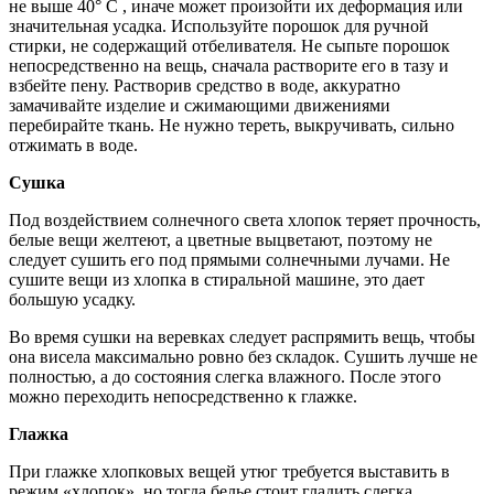
не выше 40° С , иначе может произойти их деформация или
значительная усадка. Используйте порошок для ручной
стирки, не содержащий отбеливателя. Не сыпьте порошок
непосредственно на вещь, сначала растворите его в тазу и
взбейте пену. Растворив средство в воде, аккуратно
замачивайте изделие и сжимающими движениями
перебирайте ткань. Не нужно тереть, выкручивать, сильно
отжимать в воде.
Сушка
Под воздействием солнечного света хлопок теряет прочность,
белые вещи желтеют, а цветные выцветают, поэтому не
следует сушить его под прямыми солнечными лучами. Не
сушите вещи из хлопка в стиральной машине, это дает
большую усадку.
Во время сушки на веревках следует распрямить вещь, чтобы
она висела максимально ровно без складок. Сушить лучше не
полностью, а до состояния слегка влажного. После этого
можно переходить непосредственно к глажке.
Глажка
При глажке хлопковых вещей утюг требуется выставить в
режим «хлопок», но тогда белье стоит гладить слегка