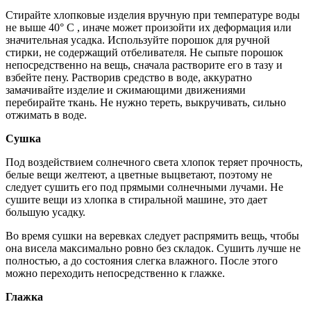
Стирайте хлопковые изделия вручную при температуре воды
не выше 40° С , иначе может произойти их деформация или
значительная усадка. Используйте порошок для ручной
стирки, не содержащий отбеливателя. Не сыпьте порошок
непосредственно на вещь, сначала растворите его в тазу и
взбейте пену. Растворив средство в воде, аккуратно
замачивайте изделие и сжимающими движениями
перебирайте ткань. Не нужно тереть, выкручивать, сильно
отжимать в воде.
Сушка
Под воздействием солнечного света хлопок теряет прочность,
белые вещи желтеют, а цветные выцветают, поэтому не
следует сушить его под прямыми солнечными лучами. Не
сушите вещи из хлопка в стиральной машине, это дает
большую усадку.
Во время сушки на веревках следует распрямить вещь, чтобы
она висела максимально ровно без складок. Сушить лучше не
полностью, а до состояния слегка влажного. После этого
можно переходить непосредственно к глажке.
Глажка