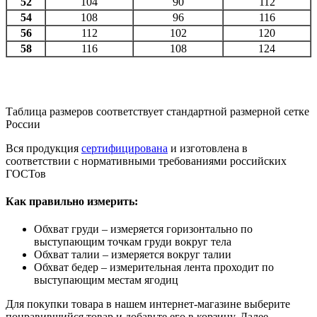
52
104
90
112
54
108
96
116
56
112
102
120
58
116
108
124
Таблица размеров соответствует стандартной размерной сетке
России
Вся продукция
сертифицирована
и изготовлена в
соответствии с нормативными требованиями российских
ГОСТов
Как правильно измерить:
Обхват груди – измеряется горизонтально по
выступающим точкам груди вокруг тела
Обхват талии – измеряется вокруг талии
Обхват бедер – измерительная лента проходит по
выступающим местам ягодиц
Для покупки товара в нашем интернет-магазине выберите
понравившийся товар и добавьте его в корзину. Далее