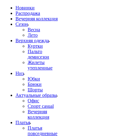
Новинки
Распродажа
Вечерняя коллекция
Сезон
Весна
Лето
Верхняя одежда
Куртки
Пальто
демисезон
Жилеты
утепленные
Низ
Юбки
Брюки
Шорты
Актуальные образы
Офис
Спорт casual
Вечерняя
коллекция
Платья
Платья
повседневные