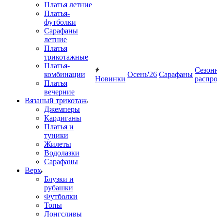
Платья летние
Платья-
футболки
Сарафаны
летние
Платья
трикотажные
Платья-
Сезон
комбинации
Осень'26
Сарафаны
Новинки
распр
Платья
вечерние
Вязаный трикотаж
Джемперы
Кардиганы
Платья и
туники
Жилеты
Водолазки
Сарафаны
Верх
Блузки и
рубашки
Футболки
Топы
Лонгсливы