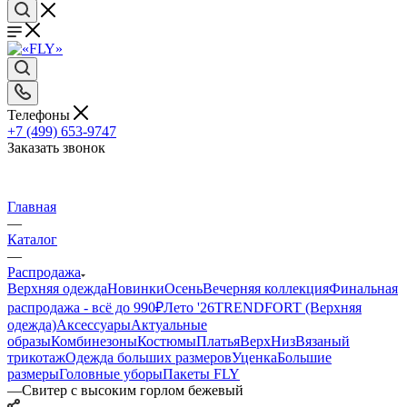
Телефоны
+7 (499) 653-9747
Заказать звонок
Главная
—
Каталог
—
Распродажа
Верхняя одежда
Новинки
Осень
Вечерняя коллекция
Финальная
распродажа - всё до 990₽
Лето '26
TRENDFORT (Верхняя
одежда)
Аксессуары
Актуальные
образы
Комбинезоны
Костюмы
Платья
Верх
Низ
Вязаный
трикотаж
Одежда больших размеров
Уценка
Большие
размеры
Головные уборы
Пакеты FLY
—
Свитер с высоким горлом бежевый