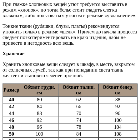
При глажке хлопковых вещей утюг требуется выставить в
режим «хлопок», но тогда белье стоит гладить слегка
влажным, либо пользоваться утюгом в режиме «увлажнение».
Тонкие ткани (рубашки, блузы, платья) рекомендуется
утюжить только в режиме «шелк». Причем до начала процесса
следует поэкспериментировать на краю изделия, дабы не
привести в негодность всю вещь.
Хранение
Хранить хлопковые вещи следует в шкафу, в месте, закрытом
от солнечных лучей, так как при попадании света ткань
желтеет и становится менее прочной.
Обхват груди,
Обхват талии,
Обхват бедер,
Размер
см
см
см
40
80
62
88
42
84
66
92
44
88
70
96
46
92
74
100
48
96
78
104
50
100
84
108