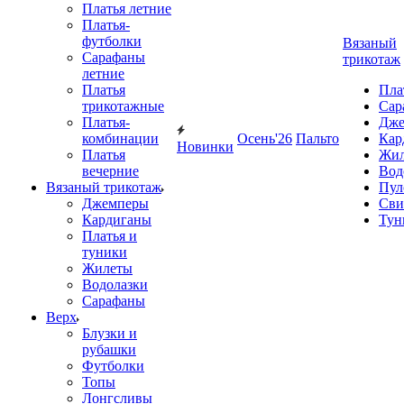
Платья летние
Платья-
футболки
Вязаный
Сарафаны
трикотаж
летние
Платья
Пла
трикотажные
Сар
Платья-
Дже
комбинации
Осень'26
Пальто
Кар
Новинки
Платья
Жил
вечерние
Вод
Вязаный трикотаж
Пул
Джемперы
Сви
Кардиганы
Тун
Платья и
туники
Жилеты
Водолазки
Сарафаны
Верх
Блузки и
рубашки
Футболки
Топы
Лонгсливы