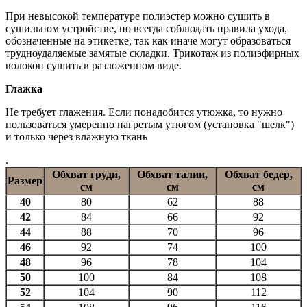
При невысокой температуре полиэстер можно сушить в
сушильном устройстве, но всегда соблюдать правила ухода,
обозначенные на этикетке, так как иначе могут образоваться
трудноудаляемые замятые складки. Трикотаж из полиэфирных
волокон сушить в разложенном виде.
Глажка
Не требует глажения. Если понадобится утюжка, то нужно
пользоваться умеренно нагретым утюгом (установка "шелк")
и только через влажную ткань
.
Обхват груди,
Обхват талии,
Обхват бедер,
Размер
см
см
см
40
80
62
88
42
84
66
92
44
88
70
96
46
92
74
100
48
96
78
104
50
100
84
108
52
104
90
112