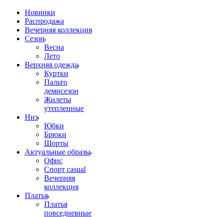
Новинки
Распродажа
Вечерняя коллекция
Сезон
Весна
Лето
Верхняя одежда
Куртки
Пальто
демисезон
Жилеты
утепленные
Низ
Юбки
Брюки
Шорты
Актуальные образы
Офис
Спорт casual
Вечерняя
коллекция
Платья
Платья
повседневные