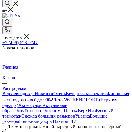
Телефоны
+7 (499) 653-9747
Заказать звонок
Главная
—
Каталог
—
Распродажа
Верхняя одежда
Новинки
Осень
Вечерняя коллекция
Финальная
распродажа - всё до 990₽
Лето '26
TRENDFORT (Верхняя
одежда)
Аксессуары
Актуальные
образы
Комбинезоны
Костюмы
Платья
Верх
Низ
Вязаный
трикотаж
Одежда больших размеров
Уценка
Большие
размеры
Головные уборы
Пакеты FLY
—
Джемпер трикотажный нарядный на одно плечо черный