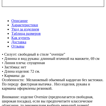
Описание
Характеристики
Уход за изделием
Таблица размеров
Как купить
Доставка
Отзывы
• Силуэт: свободный в стиле "oversize"
• Длинна и вид рукава: длинный втачной на манжете, 69 см
• Линия плеча: спущенная
• Застёжка: нет
• Длина изделия: 72 см.
• Карманы: да
Особенности: Меланжевый обьемный кардиган без застежки.
По переду фактурная вытачка . Низ изделия, рукава и
карманы оформлены резинкой.
Внимание: изделие Oversize (предполагается свободная,
широкая посадка), если вы предпочитаете классическое
облегание, то рекомендуем выбрать меньший размер!