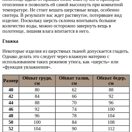
отопления и позволить ей самой высохнуть при комнатной
температуре. Не стоит вешать шерстяные вещи, особенно
свитера. В результате вас ждет растянутое, потерявшее вид
изделие. Поскольку шерсть склонна впитывать большое
количество воды, можно осторожно завернуть вещь в
полотенце, лишняя влага впитается в него.
Глажка
Некоторые изделия из шерстяных тканей допускается гладить.
Однако делать это следует через влажную материю с
использованием таких режимов утюга, как «шерсть» или
«функция увлажнения».
Обхват груди,
Обхват талии,
Обхват бедер,
Размер
см
см
см
40
80
62
88
42
84
66
92
44
88
70
96
46
92
74
100
48
96
78
104
50
100
84
108
52
104
90
112