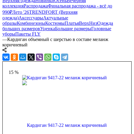
Верхняя одежда
Новинки
Осень
Вечерняя
коллекция
Распродажа
Финальная распродажа - всё до
990₽
Лето '26
TRENDFORT (Верхняя
одежда)
Аксессуары
Актуальные
образы
Комбинезоны
Костюмы
Платья
Верх
Низ
Одежда
больших размеров
Уценка
Большие размеры
Головные
уборы
Пакеты FLY
—
Кардиган объемный с шерстью в составе меланж
коричневый
15 %