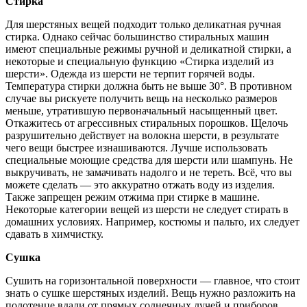
Стирка
Для шерстяных вещей подходит только деликатная ручная
стирка. Однако сейчас большинство стиральных машин
имеют специальные режимы ручной и деликатной стирки, а
некоторые и специальную функцию «Стирка изделий из
шерсти». Одежда из шерсти не терпит горячей воды.
Температура стирки должна быть не выше 30°. В противном
случае вы рискуете получить вещь на несколько размеров
меньше, утратившую первоначальный насыщенный цвет.
Откажитесь от агрессивных стиральных порошков. Щелочь
разрушительно действует на волокна шерсти, в результате
чего вещи быстрее изнашиваются. Лучше использовать
специальные моющие средства для шерсти или шампунь. Не
выкручивать, не замачивать надолго и не тереть. Всё, что вы
можете сделать — это аккуратно отжать воду из изделия.
Также запрещен режим отжима при стирке в машине.
Некоторые категории вещей из шерсти не следует стирать в
домашних условиях. Например, костюмы и пальто, их следует
сдавать в химчистку.
Сушка
Сушить на горизонтальной поверхности — главное, что стоит
знать о сушке шерстяных изделий. Вещь нужно разложить на
полотенце вдали от прямых солнечных лучей и приборов