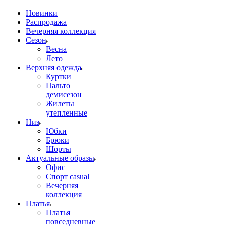
Новинки
Распродажа
Вечерняя коллекция
Сезон
Весна
Лето
Верхняя одежда
Куртки
Пальто
демисезон
Жилеты
утепленные
Низ
Юбки
Брюки
Шорты
Актуальные образы
Офис
Спорт casual
Вечерняя
коллекция
Платья
Платья
повседневные