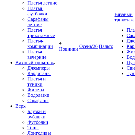
Платья летние
Платья-
футболки
Вязаный
Сарафаны
трикотаж
летние
Платья
Пла
трикотажные
Сар
Платья-
Дже
комбинации
Осень'26
Пальто
Кар
Новинки
Платья
Жил
вечерние
Вод
Вязаный трикотаж
Пул
Джемперы
Сви
Кардиганы
Тун
Платья и
туники
Жилеты
Водолазки
Сарафаны
Верх
Блузки и
рубашки
Футболки
Топы
Лонгсливы