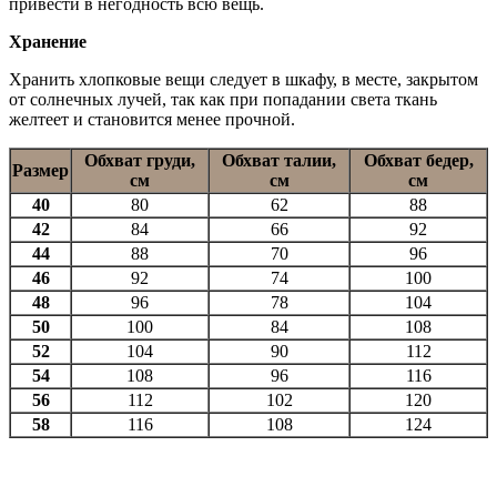
привести в негодность всю вещь.
Хранение
Хранить хлопковые вещи следует в шкафу, в месте, закрытом
от солнечных лучей, так как при попадании света ткань
желтеет и становится менее прочной.
Обхват груди,
Обхват талии,
Обхват бедер,
Размер
см
см
см
40
80
62
88
42
84
66
92
44
88
70
96
46
92
74
100
48
96
78
104
50
100
84
108
52
104
90
112
54
108
96
116
56
112
102
120
58
116
108
124