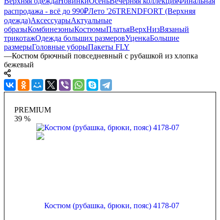
Верхняя одежда
Новинки
Осень
Вечерняя коллекция
Финальная
распродажа - всё до 990₽
Лето '26
TRENDFORT (Верхняя
одежда)
Аксессуары
Актуальные
образы
Комбинезоны
Костюмы
Платья
Верх
Низ
Вязаный
трикотаж
Одежда больших размеров
Уценка
Большие
размеры
Головные уборы
Пакеты FLY
—
Костюм брючный повседневный с рубашкой из хлопка
бежевый
PREMIUM
39 %