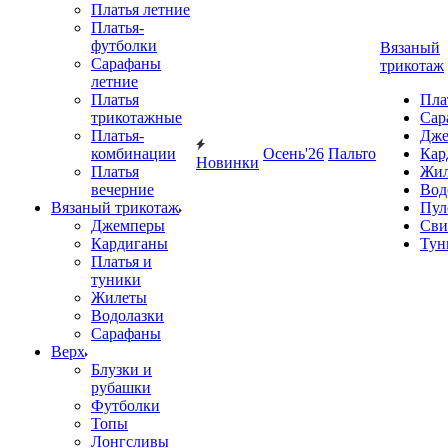
Платья летние
Платья-
футболки
Вязаный
Сарафаны
трикотаж
летние
Платья
Пла
трикотажные
Сар
Платья-
Дже
комбинации
Осень'26
Пальто
Кар
Новинки
Платья
Жил
вечерние
Вод
Вязаный трикотаж
Пул
Джемперы
Сви
Кардиганы
Тун
Платья и
туники
Жилеты
Водолазки
Сарафаны
Верх
Блузки и
рубашки
Футболки
Топы
Лонгсливы