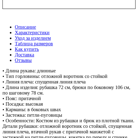
Описание
Характеристики
Уход за изделием
Таблица размеров
Как купить
Доставка
Отзывы
• Длина рукава: длинные
• Тип горловины: отложной воротник со стойкой
• Линия плеча: спущенная линия плеча
• Длина изделия: рубашка 72 см, брюки по боковому 106 см,
по шаговому 78 см.
• Пояс: притачной
• Посадка: высокая
• Карманы: в боковых швах
• Застежка: петли-пуговицы
• Особенности: Костюм из рубашки и брюк из плотной ткани.
Детали рубашки: отложной воротник со стойкой, спущенная
линия плеча, втачной рукав с притачной манжетой с
застежкой на петли-пуговицы, кокетка по переду и спинке,