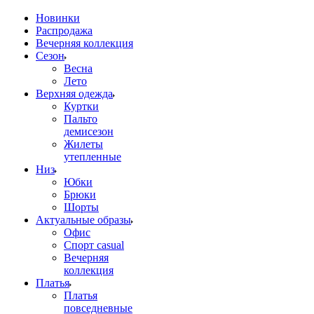
Новинки
Распродажа
Вечерняя коллекция
Сезон
Весна
Лето
Верхняя одежда
Куртки
Пальто
демисезон
Жилеты
утепленные
Низ
Юбки
Брюки
Шорты
Актуальные образы
Офис
Спорт casual
Вечерняя
коллекция
Платья
Платья
повседневные