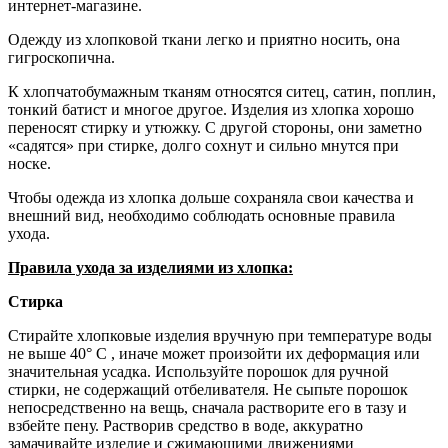
интернет-магазине.
Одежду из хлопковой ткани легко и приятно носить, она
гигроскопична.
К хлопчатобумажным тканям относятся ситец, сатин, поплин,
тонкий батист и многое другое. Изделия из хлопка хорошо
переносят стирку и утюжку. С другой стороны, они заметно
«садятся» при стирке, долго сохнут и сильно мнутся при
носке.
Чтобы одежда из хлопка дольше сохраняла свои качества и
внешний вид, необходимо соблюдать основные правила
ухода.
Правила ухода за изделиями из хлопка:
Стирка
Стирайте хлопковые изделия вручную при температуре воды
не выше 40° С , иначе может произойти их деформация или
значительная усадка. Используйте порошок для ручной
стирки, не содержащий отбеливателя. Не сыпьте порошок
непосредственно на вещь, сначала растворите его в тазу и
взбейте пену. Растворив средство в воде, аккуратно
замачивайте изделие и сжимающими движениями