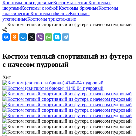
Костюмы повседневные
Костюмы летние
Костюмы с
шортами
Костюмы с юбкой
Костюмы брючные
Костюмы
классические
Костюмы офисные
Костюмы
утепленные
Костюмы трикотажные
—
Костюм теплый спортивный из футера с начесом пудровый
Костюм теплый спортивный из футера
с начесом пудровый
Хит