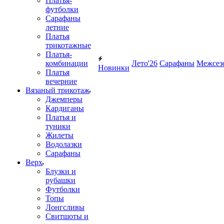
Платья-
футболки
Сарафаны
летние
Платья
трикотажные
Платья-
комбинации
Лето'26
Сарафаны
Межсез
Новинки
Платья
вечерние
Вязаный трикотаж
Джемперы
Кардиганы
Платья и
туники
Жилеты
Водолазки
Сарафаны
Верх
Блузки и
рубашки
Футболки
Топы
Лонгсливы
Свитшоты и