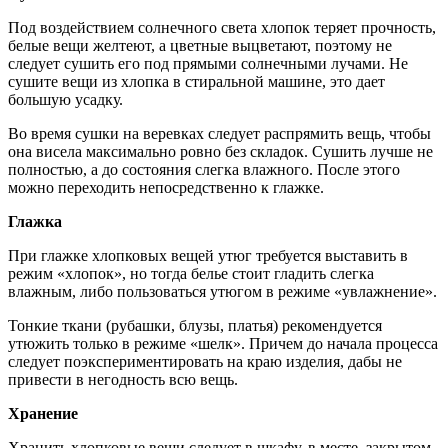
Под воздействием солнечного света хлопок теряет прочность,
белые вещи желтеют, а цветные выцветают, поэтому не
следует сушить его под прямыми солнечными лучами. Не
сушите вещи из хлопка в стиральной машине, это дает
большую усадку.
Во время сушки на веревках следует распрямить вещь, чтобы
она висела максимально ровно без складок. Сушить лучше не
полностью, а до состояния слегка влажного. После этого
можно переходить непосредственно к глажке.
Глажка
При глажке хлопковых вещей утюг требуется выставить в
режим «хлопок», но тогда белье стоит гладить слегка
влажным, либо пользоваться утюгом в режиме «увлажнение».
Тонкие ткани (рубашки, блузы, платья) рекомендуется
утюжить только в режиме «шелк». Причем до начала процесса
следует поэкспериментировать на краю изделия, дабы не
привести в негодность всю вещь.
Хранение
Хранить хлопковые вещи следует в шкафу, в месте, закрытом