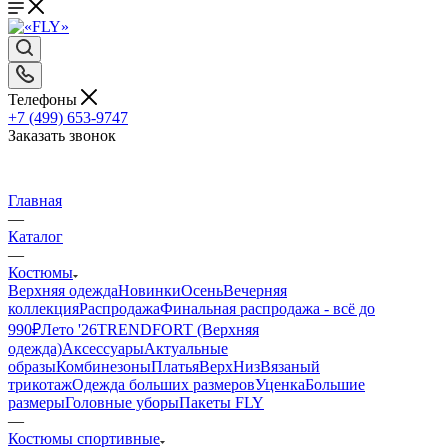
Телефоны
+7 (499) 653-9747
Заказать звонок
Главная
—
Каталог
—
Костюмы
Верхняя одежда
Новинки
Осень
Вечерняя
коллекция
Распродажа
Финальная распродажа - всё до
990₽
Лето '26
TRENDFORT (Верхняя
одежда)
Аксессуары
Актуальные
образы
Комбинезоны
Платья
Верх
Низ
Вязаный
трикотаж
Одежда больших размеров
Уценка
Большие
размеры
Головные уборы
Пакеты FLY
—
Костюмы спортивные