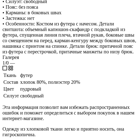
• Силуэт: свободный
• Пояс: без пояса
• Карманы: в боковых швах
• Застежка: нет
• Особенности: Костюм из футера с начесом. Детали
свитшота: объемный капюшон-скафандр с подкладкой из
футера, спущенная линия плеча, втачной рукав, боковые швы
со смещением на перед, карман-кенгуру между боковых швов,
нашивка с принтом на спинке. Детали брюк: притачной пояс
из футера с перестрочкой, притачные манжеты по низу брюк.
Галерея
1/0
—
Ткань
футер
Состав
хлопок 80%, полиэстер 20%
Цвет
пудровый
Силуэт
свободный
Эта информация позволит вам избежать распространенных
ошибок и поможет определиться с выбором покупок в нашем
интернет-магазине.
Одежду из хлопковой ткани легко и приятно носить, она
гигроскопична.