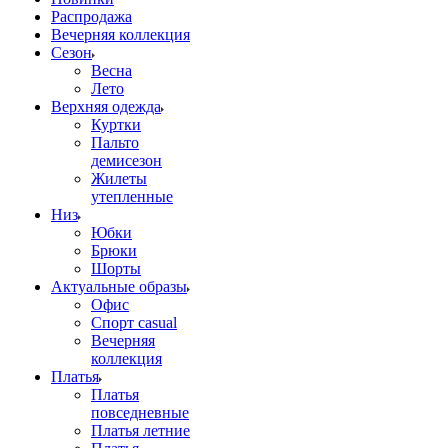
Распродажа
Вечерняя коллекция
Сезон
Весна
Лето
Верхняя одежда
Куртки
Пальто
демисезон
Жилеты
утепленные
Низ
Юбки
Брюки
Шорты
Актуальные образы
Офис
Спорт casual
Вечерняя
коллекция
Платья
Платья
повседневные
Платья летние