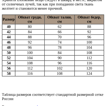
от солнечных лучей, так как при попадании света ткань
желтеет и становится менее прочной.
Обхват груди,
Обхват талии,
Обхват бедер,
Размер
см
см
см
40
80
62
88
42
84
66
92
44
88
70
96
46
92
74
100
48
96
78
104
50
100
84
108
52
104
90
112
54
108
96
116
56
112
102
120
58
116
108
124
Таблица размеров соответствует стандартной размерной сетке
России