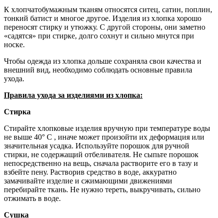
К хлопчатобумажным тканям относятся ситец, сатин, поплин,
тонкий батист и многое другое. Изделия из хлопка хорошо
переносят стирку и утюжку. С другой стороны, они заметно
«садятся» при стирке, долго сохнут и сильно мнутся при
носке.
Чтобы одежда из хлопка дольше сохраняла свои качества и
внешний вид, необходимо соблюдать основные правила
ухода.
Правила ухода за изделиями из хлопка:
Стирка
Стирайте хлопковые изделия вручную при температуре воды
не выше 40° С , иначе может произойти их деформация или
значительная усадка. Используйте порошок для ручной
стирки, не содержащий отбеливателя. Не сыпьте порошок
непосредственно на вещь, сначала растворите его в тазу и
взбейте пену. Растворив средство в воде, аккуратно
замачивайте изделие и сжимающими движениями
перебирайте ткань. Не нужно тереть, выкручивать, сильно
отжимать в воде.
Сушка